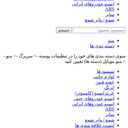
ایسیو خودروهای ایرانی
ABS
سایر
شمع / وایر شمع
جستجو
منو
دسته بندی ها
منوی دسته بندی های خود را در تنظیمات پوسته -> سربرگ -> منو -
> منو موبایل (دسته ها) تعیین کنید
سنسورها
لوازم جانبی
جعبه فیوز
ایربگ
خرید ایسیو (کامپیوتر)
ایسیو خودروهای چینی
ایسیو خودروهای ایرانی
ABS
سایر
شمع / وایر شمع
لیست علاقه مندی ها