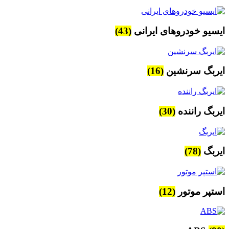
ایسیو خودروهای ایرانی
(43)
ایربگ سرنشین
(16)
ایربگ راننده
(30)
ایربگ
(78)
استپر موتور
(12)