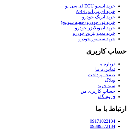
خرید ایسیو ECU ای سی یو
خرید ای بی اس ABS
خرید ایربگ خودرو
خرید نود خودرو (جعبه سوییچ)
خرید ایموبلایزر خودرو
خرید پمپ بنزین خودرو
خرید سنسور خودرو
حساب کاربری
درباره ما
تماس با ما
صفحه پرداخت
وبلاگ
سبد خرید
حساب کاربری من
فروشگاه
ارتباط با ما
09171022134
09389372134