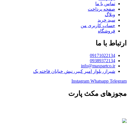
تماس با ما
صفحه پرداخت
وبلاگ
سبد خرید
حساب کاربری من
فروشگاه
ارتباط با ما
09171022134
09389372134
info@maxpartco.ir
شیراز، بلوار امیر کبیر، نبش خیابان فاخته یک
Instagram
Whatsapp
Telegram
مجوزهای مکث پارت