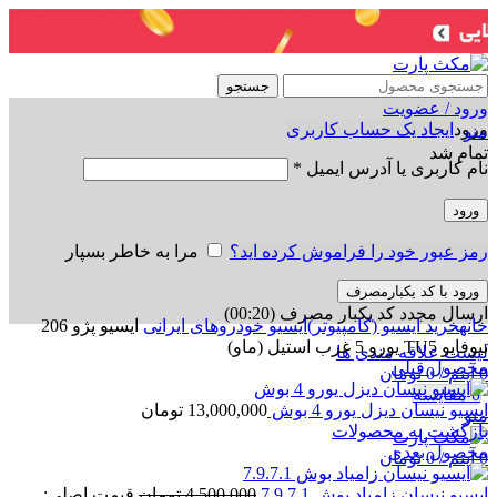
جستجو
ورود / عضویت
ورود
ایجاد یک حساب کاربری
منو
تمام شد
نام کاربری یا آدرس ایمیل
*
ورود
رمز عبور خود را فراموش کرده اید؟
مرا به خاطر بسپار
ورود با کد یکبارمصرف
برای بزرگنمایی کلیک کنید
ارسال مجدد کد یکبار مصرف
(00:
20
)
خانه
خرید ایسیو (کامپیوتر)
ایسیو خودروهای ایرانی
ایسیو پژو 206
تیوفایو TU5 یورو 5 غرب استیل (ماو)
لیست علاقه مندی ها
محصول قبلی
0
آیتم
/
0
تومان
0
مقایسه
ایسیو نیسان دیزل یورو 4 بوش
13,000,000
تومان
منو
بازگشت به محصولات
محصول بعدی
0
آیتم
/
0
تومان
ایسیو نیسان زامیاد بوش 7.9.7.1
4,500,000
تومان
قیمت اصلی: