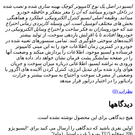
ایسیو در اصل یک نوع کامپیوتر کوچک بهینه سازی شده و نصب شده
در داخل خودرو میباشد که آن را مغز متفکر و حافظه خودرو
میدانند. وظیفه اصلی ایسیو کنترل الکترونیکی عملکرد و هماهنگی
بخش های مختلف اتومبیل است. این وسیله کاربردی زمانی اختراع
شد که خودروسازان به فکر ساخت و اختراع وسایل الکترونیکی در
خودروها افتادند تا با
افزایش بازدهی سوخت، از تولید بیشتر
آلاینده‌های سوختی جلوگیری کنند. تمامی سنسورهای تعبیه شده در
خودرو در کمترین زمان اطلاعات خود را به این مینی کامپیوتر
فرستاده و ایسیو موجود، اطلاعات را پردازش میکند و وضعیت آنها
را در صفحه نمایشگر پشت فرمان نشان خواهد داد. داده های
ورودی به تراشه ایسیو، اطلاعاتی درباره میزان سوخت و جریان
هوای وارد شده برای تبدیل انرژی، کنترل کردن آلاینده های اگزوز یا
وضعیتی از مصرف سوخت و احتیاج به سوخت بیشتر و حرارت
رادیاتور را در اختیار درایور قرار میدهد
نظرات (0)
دیدگاهها
هیچ دیدگاهی برای این محصول نوشته نشده است.
اولین نفری باشید که دیدگاهی را ارسال می کنید برای “ایسیو پژو
206 تیوفایو TU5 یورو 5 غرب استیل (ماو)”