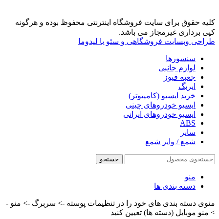
کلیه حقوق برای سایت فروشگاه اینترنتی محفوظ بوده و هرگونه
کپی برداری غیرمجاز می باشد.
طراحی وبسایت فروشگاهی و سئو با لیدوما
سنسورها
لوازم جانبی
جعبه فیوز
ایربگ
خرید ایسیو (کامپیوتر)
ایسیو خودروهای چینی
ایسیو خودروهای ایرانی
ABS
سایر
شمع / وایر شمع
جستجو
منو
دسته بندی ها
منوی دسته بندی های خود را در تنظیمات پوسته -> سربرگ -> منو -
> منو موبایل (دسته ها) تعیین کنید