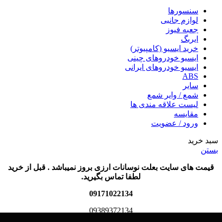
سنسورها
لوازم جانبی
جعبه فیوز
ایربگ
خرید ایسیو (کامپیوتر)
ایسیو خودروهای چینی
ایسیو خودروهای ایرانی
ABS
سایر
شمع / وایر شمع
لیست علاقه مندی ها
مقایسه
ورود / عضویت
سبد خرید
بستن
قیمت های سایت بعلت نوسانات ارزی بروز نمیباشد . قبل از خرید
لطفا تماس بگیرید.
09171022134
09389372134