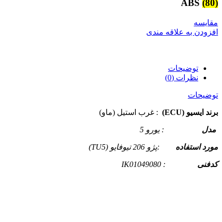
ABS
(80)
مقایسه
افزودن به علاقه مندی
توضیحات
نظرات (0)
توضیحات
برند ایسیو (ECU)
: غرب استیل (ماو)
مدل
: یورو 5
مورد استفاده
:پژو 206 تیوفایو (TU5)
کدفنی
: IK01049080