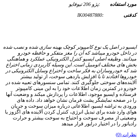
مورد استفاده
:پژو 206 تیوفایو
کدفنی
:IK00487880
ایسیو در اصل یک نوع کامپیوتر کوچک بهینه سازی شده و نصب شده
در داخل خودرو میباشد که آن را مغز متفکر و حافظه خودرو
میدانند. وظیفه اصلی ایسیو کنترل الکترونیکی عملکرد و هماهنگی
بخش های مختلف اتومبیل است. این وسیله کاربردی زمانی اختراع
شد که خودروسازان به فکر ساخت و اختراع وسایل الکترونیکی در
خودروها افتادند تا با
افزایش بازدهی سوخت، از تولید بیشتر
آلاینده‌های سوختی جلوگیری کنند. تمامی سنسورهای تعبیه شده در
خودرو در کمترین زمان اطلاعات خود را به این مینی کامپیوتر
فرستاده و ایسیو موجود، اطلاعات را پردازش میکند و وضعیت آنها
را در صفحه نمایشگر پشت فرمان نشان خواهد داد. داده های
ورودی به تراشه ایسیو، اطلاعاتی درباره میزان سوخت و جریان
هوای وارد شده برای تبدیل انرژی، کنترل کردن آلاینده های اگزوز یا
وضعیتی از مصرف سوخت و احتیاج به سوخت بیشتر و حرارت
رادیاتور را در اختیار درایور قرار میدهد
نظرات (0)