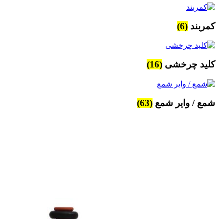
کمربند
(6)
کلید چرخشی
(16)
شمع / وایر شمع
(63)