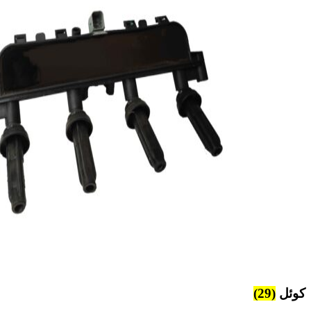
کوئل
(29)