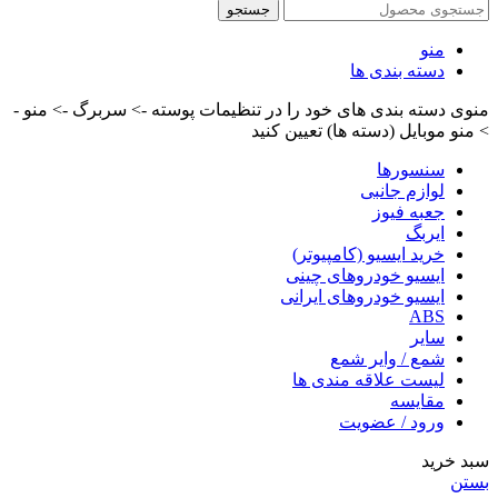
جستجو
منو
دسته بندی ها
منوی دسته بندی های خود را در تنظیمات پوسته -> سربرگ -> منو -
> منو موبایل (دسته ها) تعیین کنید
سنسورها
لوازم جانبی
جعبه فیوز
ایربگ
خرید ایسیو (کامپیوتر)
ایسیو خودروهای چینی
ایسیو خودروهای ایرانی
ABS
سایر
شمع / وایر شمع
لیست علاقه مندی ها
مقایسه
ورود / عضویت
سبد خرید
بستن