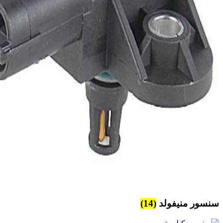
سنسور منیفولد
(14)