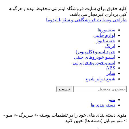
کلیه حقوق برای سایت فروشگاه اینترنتی محفوظ بوده و هرگونه
کپی برداری غیرمجاز می باشد.
طراحی وبسایت فروشگاهی و سئو با لیدوما
سنسورها
لوازم جانبی
جعبه فیوز
ایربگ
خرید ایسیو (کامپیوتر)
ایسیو خودروهای چینی
ایسیو خودروهای ایرانی
ABS
سایر
شمع / وایر شمع
جستجو
منو
دسته بندی ها
منوی دسته بندی های خود را در تنظیمات پوسته -> سربرگ -> منو -
> منو موبایل (دسته ها) تعیین کنید