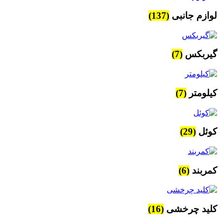
لوازم جانبی
(137)
گیربکس
(7)
کیلومتر
(7)
کوئل
(29)
کمربند
(6)
کلید چرخشی
(16)