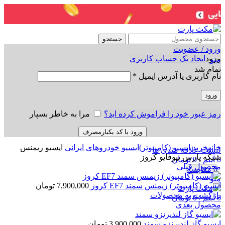
جستجو
ورود / عضویت
ورود
ایجاد یک حساب کاربری
منو
تمام شد
نام کاربری یا آدرس ایمیل
*
ورود
رمز عبور خود را فراموش کرده اید؟
مرا به خاطر بسپار
ورود با کد یکبارمصرف
برای بزرگنمایی کلیک کنید
خانه
خرید ایسیو (کامپیوتر)
ایسیو خودروهای ایرانی
ایسیو زیمنس
لیست علاقه مندی ها
شبکه پارس تیوفایو کروز
0
آیتم
/
0
تومان
محصول قبلی
0
مقایسه
منو
ایسیو (کامپیوتر) زیمنس سمند EF7 کروز
7,900,000
تومان
بازگشت به محصولات
0
آیتم
/
0
تومان
محصول بعدی
ایسیو گاز لندیرنزو سمند
3,900,000
تومان