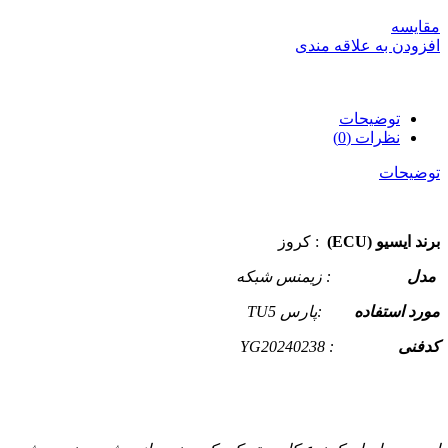
مقایسه
افزودن به علاقه مندی
توضیحات
نظرات (0)
توضیحات
برند ایسیو (ECU)
: کروز
مدل
: زیمنس شبکه
مورد استفاده
:پارس TU5
کدفنی
: YG20240238