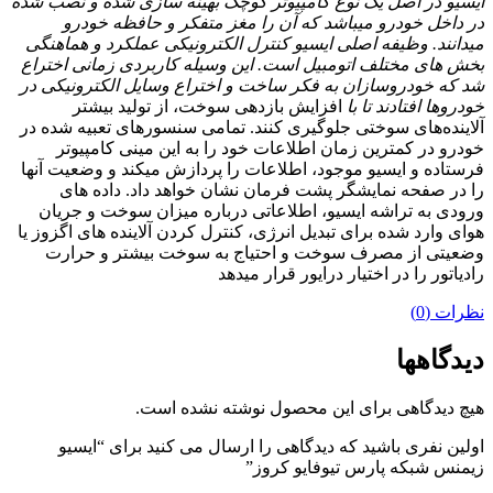
ایسیو در اصل یک نوع کامپیوتر کوچک بهینه سازی شده و نصب شده
در داخل خودرو میباشد که آن را مغز متفکر و حافظه خودرو
میدانند. وظیفه اصلی ایسیو کنترل الکترونیکی عملکرد و هماهنگی
بخش های مختلف اتومبیل است. این وسیله کاربردی زمانی اختراع
شد که خودروسازان به فکر ساخت و اختراع وسایل الکترونیکی در
خودروها افتادند تا با
افزایش بازدهی سوخت، از تولید بیشتر
آلاینده‌های سوختی جلوگیری کنند. تمامی سنسورهای تعبیه شده در
خودرو در کمترین زمان اطلاعات خود را به این مینی کامپیوتر
فرستاده و ایسیو موجود، اطلاعات را پردازش میکند و وضعیت آنها
را در صفحه نمایشگر پشت فرمان نشان خواهد داد. داده های
ورودی به تراشه ایسیو، اطلاعاتی درباره میزان سوخت و جریان
هوای وارد شده برای تبدیل انرژی، کنترل کردن آلاینده های اگزوز یا
وضعیتی از مصرف سوخت و احتیاج به سوخت بیشتر و حرارت
رادیاتور را در اختیار درایور قرار میدهد
نظرات (0)
دیدگاهها
هیچ دیدگاهی برای این محصول نوشته نشده است.
اولین نفری باشید که دیدگاهی را ارسال می کنید برای “ایسیو
زیمنس شبکه پارس تیوفایو کروز”