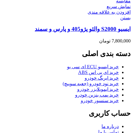
مقایسه
نمایش سریع
افزودن به علاقه مندی
بستن
ایسیو S2000 والئو پژو405 و پارس و سمند
7,800,000
تومان
دسته بندی اصلی
خرید ایسیو ECU ای سی یو
خرید ای بی اس ABS
خرید ایربگ خودرو
خرید نود خودرو (جعبه سوییچ)
خرید ایموبلایزر خودرو
خرید پمپ بنزین خودرو
خرید سنسور خودرو
حساب کاربری
درباره ما
تماس با ما