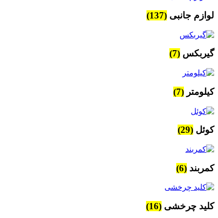
لوازم جانبی
(137)
گیربکس
(7)
کیلومتر
(7)
کوئل
(29)
کمربند
(6)
کلید چرخشی
(16)