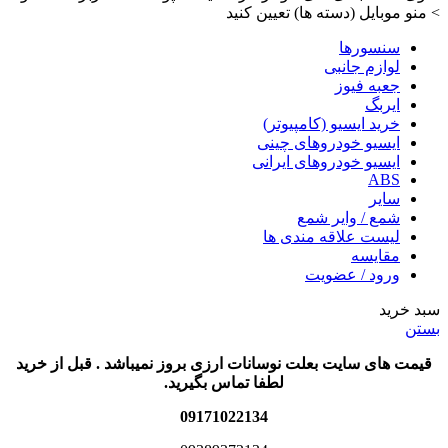
> منو موبایل (دسته ها) تعیین کنید
سنسورها
لوازم جانبی
جعبه فیوز
ایربگ
خرید ایسیو (کامپیوتر)
ایسیو خودروهای چینی
ایسیو خودروهای ایرانی
ABS
سایر
شمع / وایر شمع
لیست علاقه مندی ها
مقایسه
ورود / عضویت
سبد خرید
بستن
قیمت های سایت بعلت نوسانات ارزی بروز نمیباشد . قبل از خرید
لطفا تماس بگیرید.
09171022134