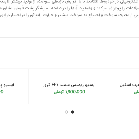
لکترونیکی در خودروها افتادند تا با افزایش بازدهی سوخت، از تولید بیشتر آلا
اطلاعات را پردازش میکند و وضعیت آنها را در صفحه نمایشگر پشت فرمان نشان خو
تی از مصرف سوخت و احتیاج به سوخت بیشتر و حرارت رادیاتور را در اختیار درایور 
تمام شد
تمام شد
غرب استیل
ایسیو زیمنس سمند EF7 کروز
ایسیو پژو 405 تیوفایو
ان
7,900,000
تومان
00