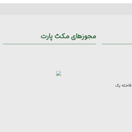
مجوزهای مکث پارت
 فاخته یک