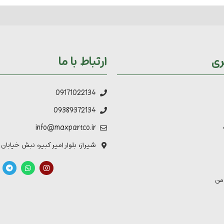
ری
ارتباط با ما
09171022134
09389372134
info@maxpartco.ir
شیراز، بلوار امیر کبیر، نبش خیابان
من