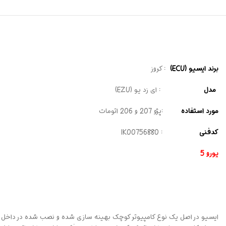
برند ایسیو (ECU)
: کروز
مدل
: ای زد یو (EZU)
مورد استفاده
:پژو 207 و 206 اتومات
کدفنی
: IK00756880
یورو 5
ایسیو در اصل یک نوع کامپیوتر کوچک بهینه سازی شده و نصب شده در داخل خ