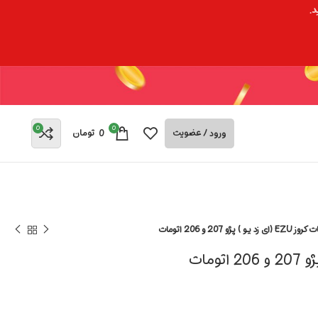
د.
0
0
ورود / عضویت
0
تومان