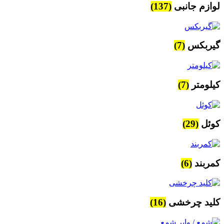
لوازم جانبی
(137)
گیربکس
(7)
کیلومتر
(7)
کوئل
(29)
کمربند
(6)
کلید چرخشی
(16)