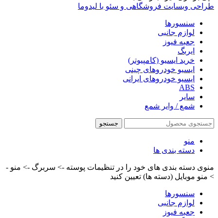
طراحی وبسایت فروشگاهی و سئو با لیدوما
سنسورها
لوازم جانبی
جعبه فیوز
ایربگ
خرید ایسیو (کامپیوتر)
ایسیو خودروهای چینی
ایسیو خودروهای ایرانی
ABS
سایر
شمع / وایر شمع
جستجو
منو
دسته بندی ها
منوی دسته بندی های خود را در تنظیمات پوسته -> سربرگ -> منو -
> منو موبایل (دسته ها) تعیین کنید
سنسورها
لوازم جانبی
جعبه فیوز