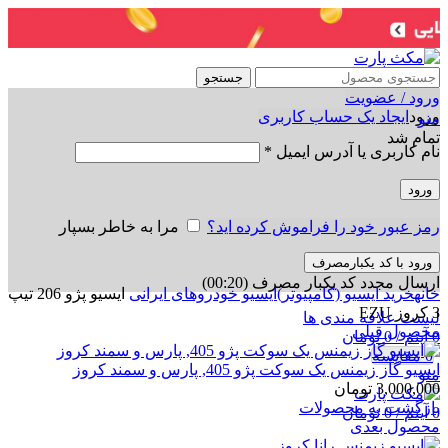
جستجو
ورود / عضویت
ورود
ایجاد یک حساب کاربری
منو
تمام شد
نام کاربری یا آدرس ایمیل
*
ورود
رمز عبور خود را فراموش کرده اید؟
مرا به خاطر بسپار
ورود با کد یکبارمصرف
برای بزرگنمایی کلیک کنید
ارسال مجدد کد یکبار مصرف
(00:
20
)
خانه
خرید ایسیو (کامپیوتر)
ایسیو خودروهای ایرانی
ایسیو پژو 206 تیپ
3 کروز EZU
لیست علاقه مندی ها
محصول قبلی
0
آیتم
/
0
تومان
0
مقایسه
ایسیو گاز زیمنس یک سوکت پژو 405, پارس و سمند کروز
منو
3,000,000
تومان
بازگشت به محصولات
0
آیتم
/
0
تومان
محصول بعدی