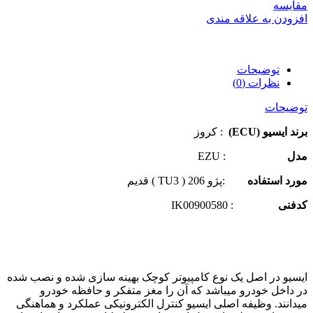
مقایسه
افزودن به علاقه مندی
توضیحات
نظرات (0)
توضیحات
برند ایسیو (ECU)
: کروز
مدل
: EZU
مورد استفاده
:پژو 206 ( TU3 ) قدیم
کدفنی
: IK00900580
ایسیو در اصل یک نوع کامپیوتر کوچک بهینه سازی شده و نصب شده
در داخل خودرو میباشد که آن را مغز متفکر و حافظه خودرو
میدانند. وظیفه اصلی ایسیو کنترل الکترونیکی عملکرد و هماهنگی