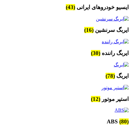
ایسیو خودروهای ایرانی
(43)
ایربگ سرنشین
(16)
ایربگ راننده
(30)
ایربگ
(78)
استپر موتور
(12)
ABS
(80)