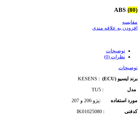
ABS
(80)
مقایسه
افزودن به علاقه مندی
توضیحات
نظرات (0)
توضیحات
برند ایسیو (ECU)
: KESENS
مدل
: TU5
مورد استفاده
:پژو 206 و 207
کدفنی
: IK01025080