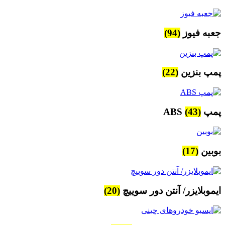
جعبه فیوز
(94)
پمپ بنزین
(22)
پمپ ABS
(43)
بوبین
(17)
ایموبلایزر/ آنتن دور سوییچ
(20)