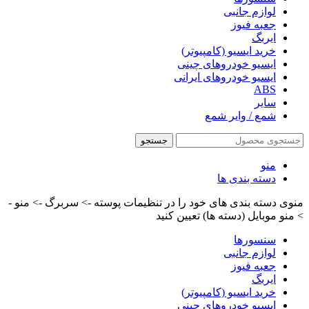
لوازم جانبی
جعبه فیوز
ایربگ
خرید ایسیو (کامپیوتر)
ایسیو خودروهای چینی
ایسیو خودروهای ایرانی
ABS
سایر
شمع / وایر شمع
جستجو
منو
دسته بندی ها
منوی دسته بندی های خود را در تنظیمات پوسته -> سربرگ -> منو -
> منو موبایل (دسته ها) تعیین کنید
سنسورها
لوازم جانبی
جعبه فیوز
ایربگ
خرید ایسیو (کامپیوتر)
ایسیو خودروهای چینی