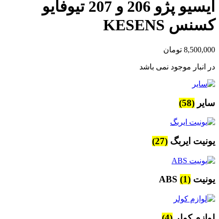
ایسیو پژو 206 و 207 تیوفایو
کسنس KESENS
8,500,000
تومان
در انبار موجود نمی باشد
سایر
(58)
یونیت ایربگ
(27)
یونیت ABS
(1)
لوازم کولر
(4)