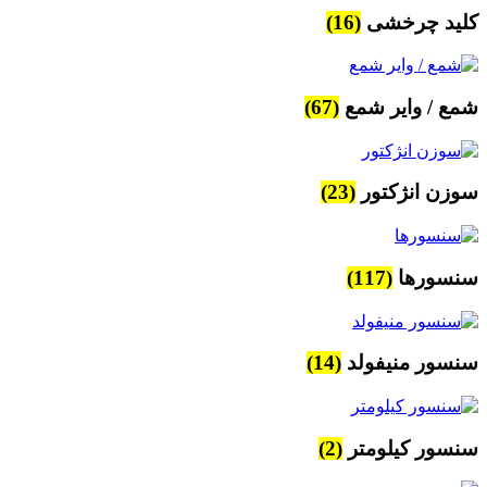
کلید چرخشی
(16)
شمع / وایر شمع
(67)
سوزن انژکتور
(23)
سنسورها
(117)
سنسور منیفولد
(14)
سنسور کیلومتر
(2)