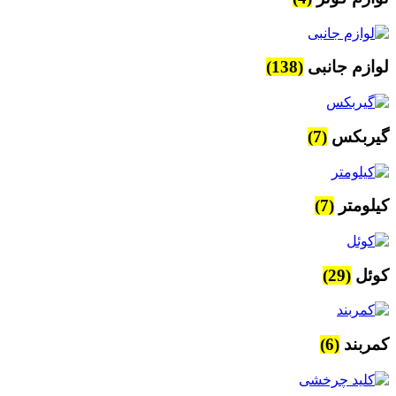
لوازم جانبی
(138)
گیربکس
(7)
کیلومتر
(7)
کوئل
(29)
کمربند
(6)