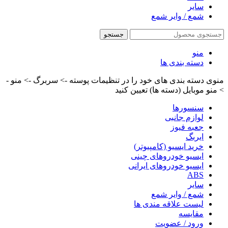
سایر
شمع / وایر شمع
جستجو
منو
دسته بندی ها
منوی دسته بندی های خود را در تنظیمات پوسته -> سربرگ -> منو -
> منو موبایل (دسته ها) تعیین کنید
سنسورها
لوازم جانبی
جعبه فیوز
ایربگ
خرید ایسیو (کامپیوتر)
ایسیو خودروهای چینی
ایسیو خودروهای ایرانی
ABS
سایر
شمع / وایر شمع
لیست علاقه مندی ها
مقایسه
ورود / عضویت