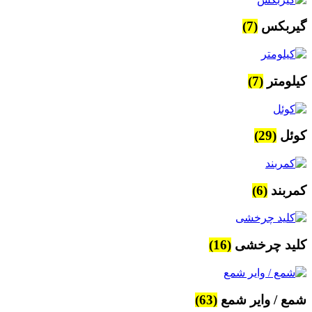
گیربکس
(7)
کیلومتر
(7)
کوئل
(29)
کمربند
(6)
کلید چرخشی
(16)
شمع / وایر شمع
(63)