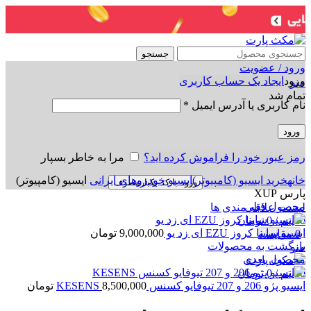
جستجو
ورود / عضویت
ورود
ایجاد یک حساب کاربری
منو
تمام شد
نام کاربری یا آدرس ایمیل
*
ورود
رمز عبور خود را فراموش کرده اید؟
مرا به خاطر بسپار
برای بزرگنمایی کلیک کنید
خانه
خرید ایسیو (کامپیوتر)
ایسیو خودروهای ایرانی
ایسیو (کامپیوتر)
ورود با کد یکبارمصرف
پارس XUP
محصول قبلی
لیست علاقه مندی ها
0
آیتم
/
0
تومان
ایسیو ساینا کروز EZU ای زد یو
9,000,000
تومان
0
مقایسه
بازگشت به محصولات
منو
محصول بعدی
0
آیتم
/
0
تومان
ایسیو پژو 206 و 207 تیوفایو کسنس KESENS
8,500,000
تومان