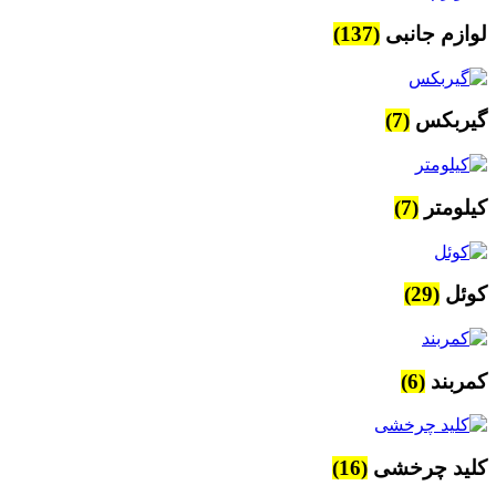
لوازم جانبی
(137)
گیربکس
(7)
کیلومتر
(7)
کوئل
(29)
کمربند
(6)
کلید چرخشی
(16)