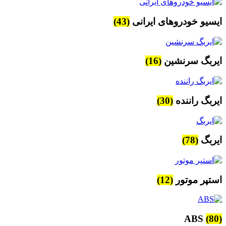
ایسیو خودروهای ایرانی
(43)
ایربگ سرنشین
(16)
ایربگ راننده
(30)
ایربگ
(78)
استپر موتور
(12)
ABS
(80)