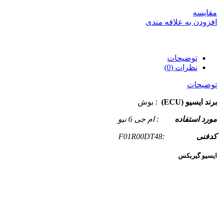
مقایسه
افزودن به علاقه مندی
توضیحات
نظرات (0)
توضیحات
برند ایسیو (ECU)
: بوش
مورد استفاده
: ام جی 6 نیو
کدفنی
:F01R00DT48
ایسیو گیربکس