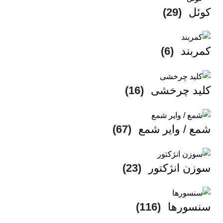
کوئل
(29)
کمربند
(6)
کلید چرخشی
(16)
شمع / وایر شمع
(67)
سوزن انژکتور
(23)
سنسورها
(116)