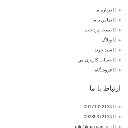
درباره ما
تماس با ما
صفحه پرداخت
وبلاگ
سبد خرید
حساب کاربری من
فروشگاه
ارتباط با ما
09171022134
09389372134
info@maxpartco.ir