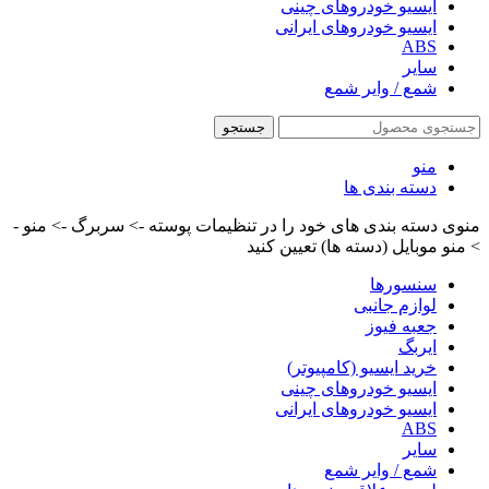
ایسیو خودروهای چینی
ایسیو خودروهای ایرانی
ABS
سایر
شمع / وایر شمع
جستجو
منو
دسته بندی ها
منوی دسته بندی های خود را در تنظیمات پوسته -> سربرگ -> منو -
> منو موبایل (دسته ها) تعیین کنید
سنسورها
لوازم جانبی
جعبه فیوز
ایربگ
خرید ایسیو (کامپیوتر)
ایسیو خودروهای چینی
ایسیو خودروهای ایرانی
ABS
سایر
شمع / وایر شمع