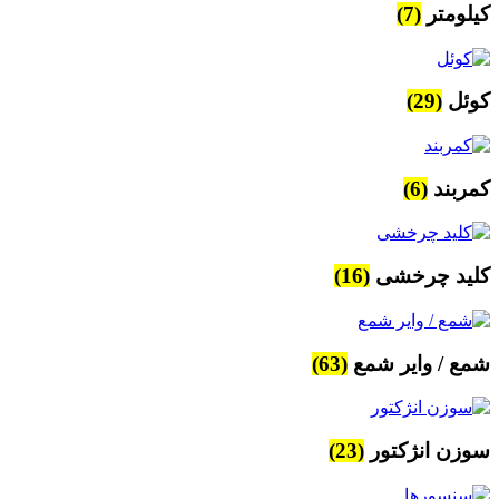
کیلومتر
(7)
کوئل
(29)
کمربند
(6)
کلید چرخشی
(16)
شمع / وایر شمع
(63)
سوزن انژکتور
(23)