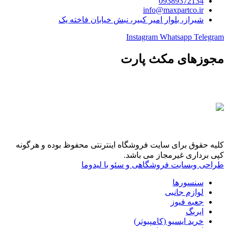
09389372134
info@maxpartco.ir
شیراز، بلوار امیر کبیر، نبش خیابان فاخته یک
Instagram
Whatsapp
Telegram
مجوزهای مکث پارت
کلیه حقوق برای سایت فروشگاه اینترنتی محفوظ بوده و هرگونه
کپی برداری غیرمجاز می باشد.
طراحی وبسایت فروشگاهی و سئو با لیدوما
سنسورها
لوازم جانبی
جعبه فیوز
ایربگ
خرید ایسیو (کامپیوتر)