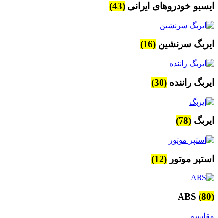
ایسیو خودروهای ایرانی
(43)
ایربگ سرنشین
(16)
ایربگ راننده
(30)
ایربگ
(78)
استپر موتور
(12)
ABS
(80)
مقایسه