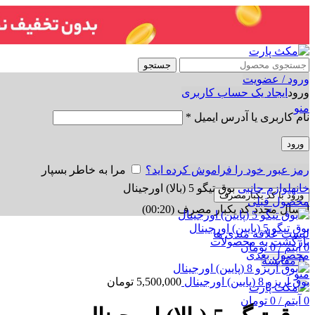
جستجو
ورود / عضویت
ورود
ایجاد یک حساب کاربری
منو
نام کاربری یا آدرس ایمیل
*
ورود
رمز عبور خود را فراموش کرده اید؟
مرا به خاطر بسپار
برای بزرگنمایی کلیک کنید
خانه
لوازم جانبی
بوق تیگو 5 (بالا) اورجینال
ورود با کد یکبارمصرف
محصول قبلی
ارسال مجدد کد یکبار مصرف
(00:
20
)
بوق تیگو 5 (پایین) اورجینال
لیست علاقه مندی ها
بازگشت به محصولات
0
آیتم
/
0
تومان
محصول بعدی
0
مقایسه
منو
بوق آریزو 8 (پایین) اورجینال
5,500,000
تومان
0
آیتم
/
0
تومان