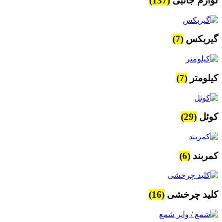
لوازم جانبی
(137)
گیربکس
(7)
کیلومتر
(7)
کوئل
(29)
کمربند
(6)
کلید چرخشی
(16)