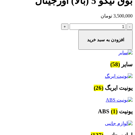
بوق تیگو 5 (بالا) اورجینال
3,500,000
تومان
بوق
تیگو
5
افزودن به سبد خرید
(بالا)
اورجینال
عدد
سایر
(58)
یونیت ایربگ
(26)
یونیت ABS
(1)