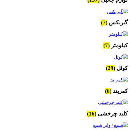
گیربکس
(7)
کیلومتر
(7)
کوئل
(29)
کمربند
(6)
کلید چرخشی
(16)