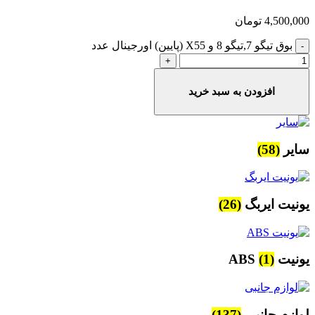
4,500,000
تومان
بوق تیگو 7,تیگو 8 و X55 (پایین) اورجینال عدد
افزودن به سبد خرید
سایر
(58)
یونیت ایربگ
(26)
یونیت ABS
(1)
لوازم جانبی
(137)