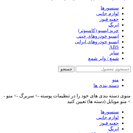
سنسورها
لوازم جانبی
جعبه فیوز
ایربگ
خرید ایسیو (کامپیوتر)
ایسیو خودروهای چینی
ایسیو خودروهای ایرانی
ABS
سایر
شمع / وایر شمع
جستجو
منو
دسته بندی ها
منوی دسته بندی های خود را در تنظیمات پوسته -> سربرگ -> منو -
> منو موبایل (دسته ها) تعیین کنید
سنسورها
لوازم جانبی
جعبه فیوز
ایربگ