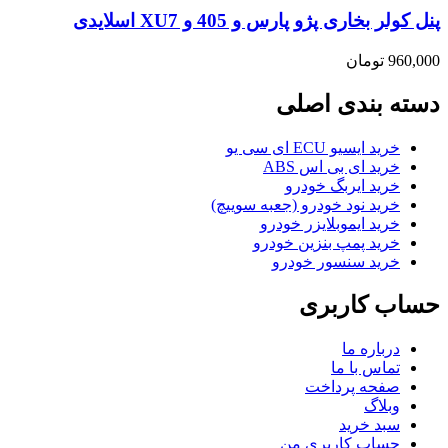
پنل کولر بخاری پژو پارس و 405 و XU7 اسلایدی
960,000
تومان
دسته بندی اصلی
خرید ایسیو ECU ای سی یو
خرید ای بی اس ABS
خرید ایربگ خودرو
خرید نود خودرو (جعبه سوییچ)
خرید ایموبلایزر خودرو
خرید پمپ بنزین خودرو
خرید سنسور خودرو
حساب کاربری
درباره ما
تماس با ما
صفحه پرداخت
وبلاگ
سبد خرید
حساب کاربری من