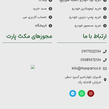
خرید نود خودرو (جعبه سوییچ)
وبلاگ
خرید ایموبلایزر خودرو
سبد خرید
خرید پمپ بنزین خودرو
حساب کاربری من
خرید سنسور خودرو
فروشگاه
ارتباط با ما
مجوزهای مکث پارت
09171022134
09389372134
info@maxpartco.ir
شیراز، بلوار امیر کبیر، نبش
خیابان فاخته یک