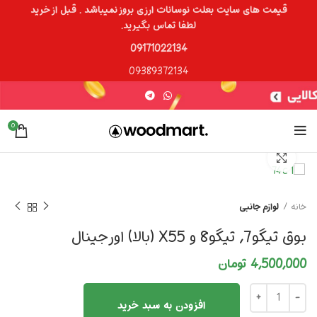
قیمت های سایت بعلت نوسانات ارزی بروز نمیباشد . قبل از خرید
لطفا تماس بگیرید.
09171022134
09389372134
0
برای بزرگنمایی کلیک کنید
خانه
لوازم جانبی
بوق تیگو7, تیگو8 و X55 (بالا) اورجینال
4,500,000
تومان
افزودن به سبد خرید