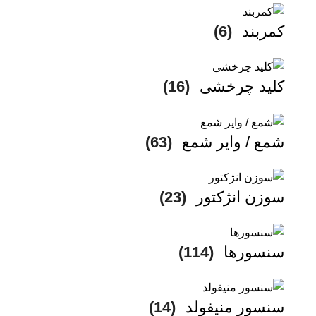
کمربند
(6)
کلید چرخشی
(16)
شمع / وایر شمع
(63)
سوزن انژکتور
(23)
سنسورها
(114)
سنسور منیفولد
(14)