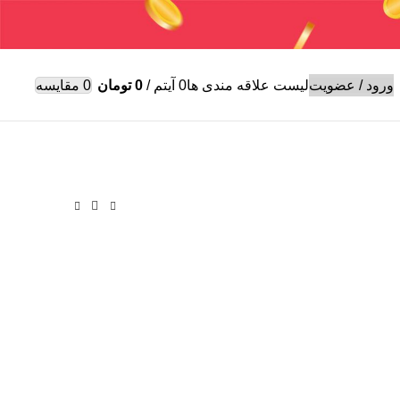
 وایر شمع
ورود / عضویت
لیست علاقه مندی ها
0
آیتم
/
0
تومان
0
مقایسه