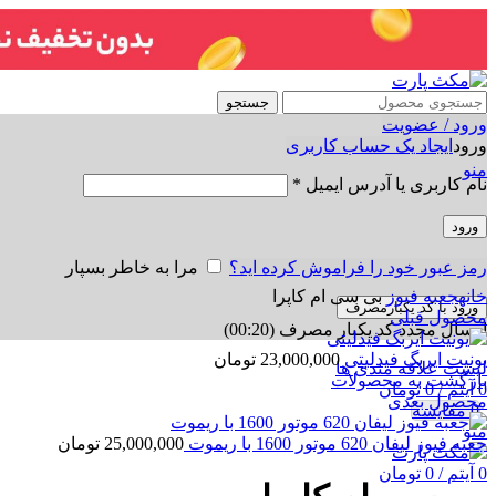
جستجو
ورود / عضویت
ورود
ایجاد یک حساب کاربری
منو
نام کاربری یا آدرس ایمیل
*
ورود
رمز عبور خود را فراموش کرده اید؟
مرا به خاطر بسپار
برای بزرگنمایی کلیک کنید
خانه
جعبه فیوز
بی سی ام کاپرا
ورود با کد یکبارمصرف
محصول قبلی
ارسال مجدد کد یکبار مصرف
(00:
20
)
یونیت ایربگ فیدلیتی
23,000,000
تومان
لیست علاقه مندی ها
بازگشت به محصولات
0
آیتم
/
0
تومان
محصول بعدی
0
مقایسه
منو
جعبه فیوز لیفان 620 موتور 1600 با ریموت
25,000,000
تومان
0
آیتم
/
0
تومان