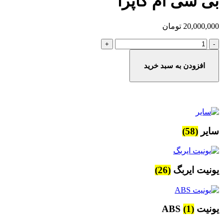
بی سی ام کاپرا
20,000,000
تومان
بی
سی
ام
افزودن به سبد خرید
کاپرا
عدد
سایر
(58)
یونیت ایربگ
(26)
یونیت ABS
(1)