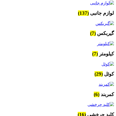
لوازم جانبی
(137)
گیربکس
(7)
کیلومتر
(7)
کوئل
(29)
کمربند
(6)
کلید چرخشی
(16)