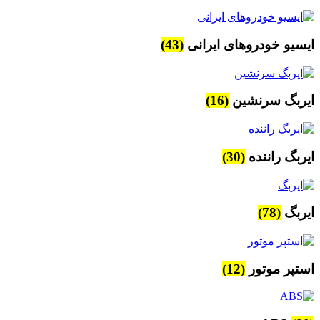
ایسیو خودروهای ایرانی
(43)
ایربگ سرنشین
(16)
ایربگ راننده
(30)
ایربگ
(78)
استپر موتور
(12)