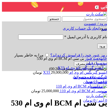
جستجو
ورود / عضویت
ورود
ایجاد یک حساب کاربری
منو
نام کاربری یا آدرس ایمیل
*
ورود
برای بزرگنمایی کلیک کنید
رمز عبور خود را فراموش کرده اید؟
مرا به خاطر بسپار
خانه
جعبه فیوز
بی سی ام BCM ام وی ام 530
محصول قبلی
ورود با کد یکبارمصرف
ارسال مجدد کد یکبار مصرف
(00:
20
)
ایسیو گیربگس ام وی ام X33
29,000,000
تومان
بازگشت به محصولات
لیست علاقه مندی ها
محصول بعدی
0
آیتم
/
0
تومان
0
مقایسه
بی سی ام BCM ام وی ام 110
25,000,000
تومان
منو
0
آیتم
/
0
تومان
بی سی ام BCM ام وی ام 530