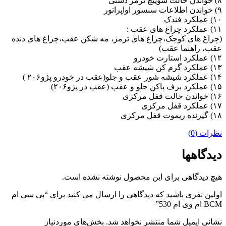
۸) خواندن حالت سوییچ ترمز دستی
۹) خواندن اطلاعات سنسور اواپراتور
۱۰) عملکرد فندک
۱۱) عملکرد چراغ های عقب :
(چراغ های کوچک،چراغ های ترمز، مه شکن عقب،چراغ های دنده
عقب، راهنما عقب)
۱۲) عملکرد استارت خودرو
۱۳) عملکرد گرم کن شیشه عقب
۱۴) عملکرد شیشه شور عقب و جلو(عقب در خودرو پژو۲۰۶ )
۱۵) عملکرد برف پاکن جلو و عقب (عقب در پژو۲۰۶)
۱۶) خواندن حالت قفل مرکزی
۱۷) عملکرد قفل مرکزی
۱۸) گیرنده ریموت قفل مرکزی
نظرات (0)
دیدگاهها
هیچ دیدگاهی برای این محصول نوشته نشده است.
اولین نفری باشید که دیدگاهی را ارسال می کنید برای “بی سی ام
BCM ام وی ام 530”
نشانی ایمیل شما منتشر نخواهد شد.
بخش‌های موردنیاز