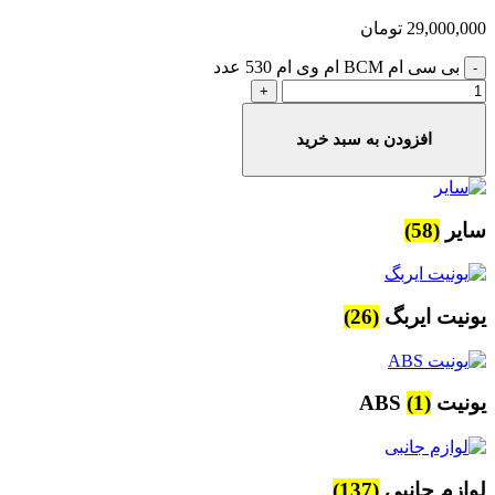
29,000,000
تومان
بی سی ام BCM ام وی ام 530 عدد
افزودن به سبد خرید
سایر
(58)
یونیت ایربگ
(26)
یونیت ABS
(1)
لوازم جانبی
(137)