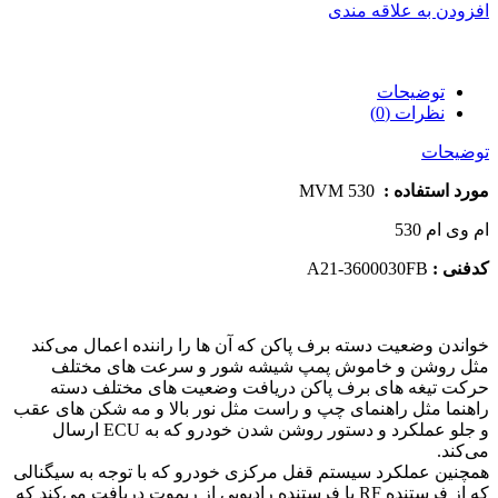
افزودن به علاقه مندی
توضیحات
نظرات (0)
توضیحات
مورد استفاده :
MVM 530
ام وی ام 530
کدفنی :
A21-3600030FB
خواندن وضعیت دسته برف پاکن که آن ها را راننده اعمال می‌کند
مثل روشن و خاموش پمپ شیشه شور و سرعت های مختلف
حرکت تیغه های برف پاکن دریافت وضعیت های مختلف دسته
راهنما مثل راهنمای چپ و راست مثل نور بالا و مه شکن های عقب
و جلو عملکرد و دستور روشن شدن خودرو که به ECU ارسال
می‌کند.
همچنین عملکرد سیستم قفل مرکزی خودرو که با توجه به سیگنالی
که از فرستنده RF یا فرستنده رادیویی از ریموت دریافت می‌کند که