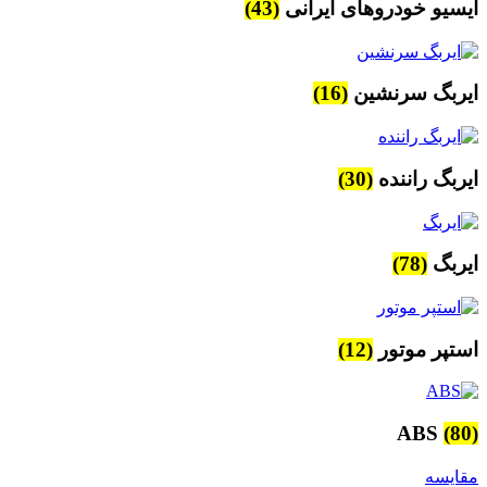
ایسیو خودروهای ایرانی
(43)
ایربگ سرنشین
(16)
ایربگ راننده
(30)
ایربگ
(78)
استپر موتور
(12)
ABS
(80)
مقایسه