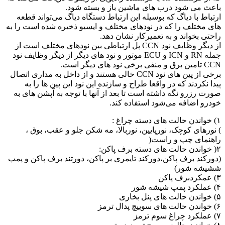
باعث می شود درب های ماشین باز و بسته شود.
ارتباط با دیاگ که بوسیله این ارتباط دستگاه دیاگ می‌تواند قطعه
های مختلف را که در نودهای مختلف و ایسیو ذخیره شده است را به
راحتی بخواند و به تعمیرکار نشان دهد.
از دیگر وظایف نود CCN پل ارتباطی بین نودهای مختلف است از
جمله RN و ICN و ECU موتور و نود های دیگر از دیگر وظایف نود
CCN تامین برق و منفی برخی نود های دیگر است.
برخی از پین های نود CCN خالی هستند و از داخل به مداری اتصال
پیدا نکردند که در واقعا طراح و سازنده این نود این پین ها را به
صورت رزرو نگه داشته است تا بعد از آنها با توجه به آپشن های به
خودرو اضافه می‌شود استفاده کند.
۱) خواندن حالت های دسته چراغ :
) نورهای کوچک، نورپایین، نوربالا، مه شکن جلو و عقب، بوق ،
راهنمای چپ و راست(
۲( خواندن حالت های دسته برف پاکن:
(دورکند برف پاکن،دورکند تایمری بر پاکن، دورتند برف پاکن و پمپ
ششیشه شور)
۳) عمکردبرف پاکن
۴) عملکرد پمپ شیشه شور
۵) خواندن حالت های پنل بخاری
۶) خواندن حالت های سوییچ پدال ترمز
۷) عملکرد چراغ سوم ترمز