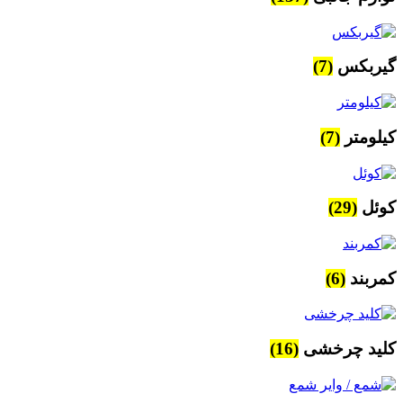
گیربکس
(7)
کیلومتر
(7)
کوئل
(29)
کمربند
(6)
کلید چرخشی
(16)