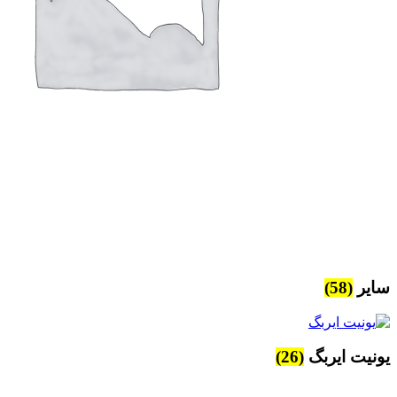
سایر
(58)
یونیت ایربگ
(26)