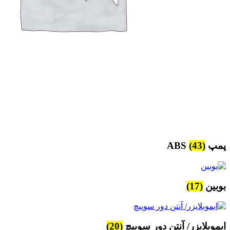
پمپ ABS
(43)
بوبین
(17)
ایموبلایزر/ آنتن دور سوییچ
(20)