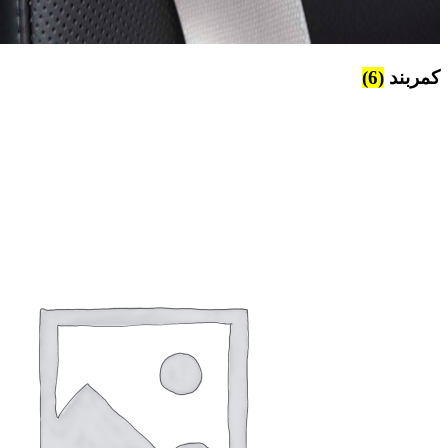
کمربند
(6)