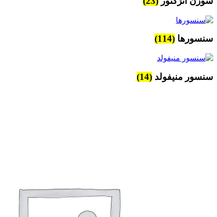
سوزن انژکتور
(23)
سنسورها
(114)
سنسور منیفولد
(14)