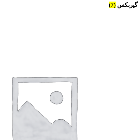
گیربکس
(7)