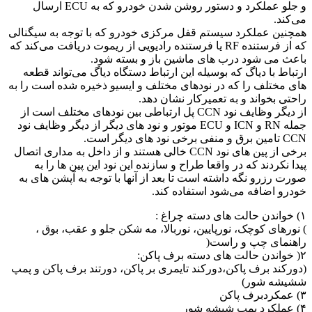
و جلو عملکرد و دستور روشن شدن خودرو که به ECU ارسال
می‌کند.
همچنین عملکرد سیستم قفل مرکزی خودرو که با توجه به سیگنالی
که از فرستنده RF یا فرستنده رادیویی از ریموت دریافت می‌کند که
باعث می شود درب های ماشین باز و بسته شود.
ارتباط با دیاگ که بوسیله این ارتباط دستگاه دیاگ می‌تواند قطعه
های مختلف را که در نودهای مختلف و ایسیو ذخیره شده است را به
راحتی بخواند و به تعمیرکار نشان دهد.
از دیگر وظایف نود CCN پل ارتباطی بین نودهای مختلف است از
جمله RN و ICN و ECU موتور و نود های دیگر از دیگر وظایف نود
CCN تامین برق و منفی برخی نود های دیگر است.
برخی از پین های نود CCN خالی هستند و از داخل به مداری اتصال
پیدا نکردند که در واقعا طراح و سازنده این نود این پین ها را به
صورت رزرو نگه داشته است تا بعد از آنها با توجه به آپشن های به
خودرو اضافه می‌شود استفاده کند.
۱) خواندن حالت های دسته چراغ :
) نورهای کوچک، نورپایین، نوربالا، مه شکن جلو و عقب، بوق ،
راهنمای چپ و راست(
۲( خواندن حالت های دسته برف پاکن:
(دورکند برف پاکن،دورکند تایمری بر پاکن، دورتند برف پاکن و پمپ
ششیشه شور)
۳) عمکردبرف پاکن
۴) عملکرد پمپ شیشه شور