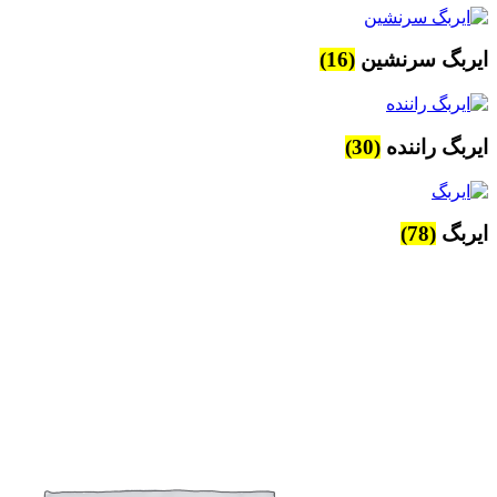
ایربگ سرنشین
(16)
ایربگ راننده
(30)
ایربگ
(78)