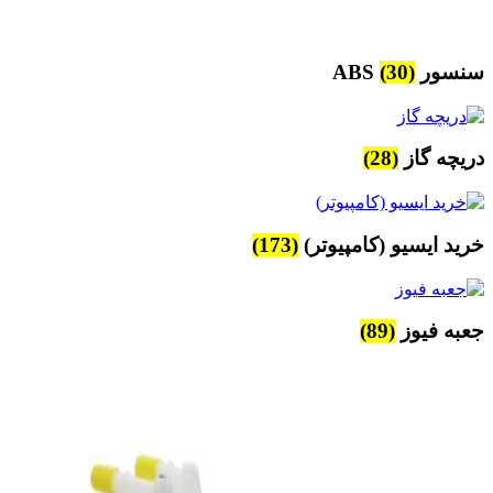
سنسور ABS
(30)
دریچه گاز
(28)
خرید ایسیو (کامپیوتر)
(173)
جعبه فیوز
(89)