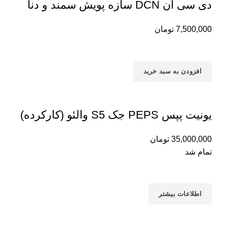
دی سی ان DCN سازه پویش سمند و دنا
7,500,000
تومان
افزودن به سبد خرید
یونیت پپس PEPS جک S5 والئو (کارکرده)
35,000,000
تومان
تمام شد
اطلاعات بیشتر