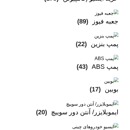
جعبه فیوز
(89)
پمپ بنزین
(22)
پمپ ABS
(43)
بوبین
(17)
ایموبلایزر/ آنتن دور سوییچ
(20)