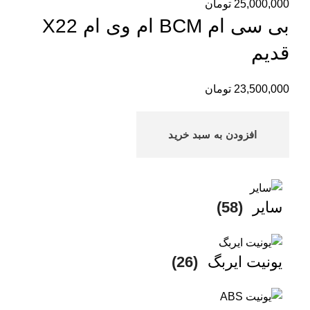
25,000,000
تومان
بی سی ام BCM ام وی ام X22
قدیم
23,500,000
تومان
افزودن به سبد خرید
سایر
(58)
یونیت ایربگ
(26)