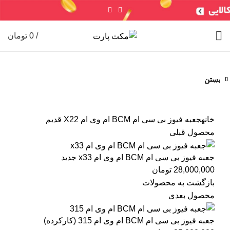
سنسورها
لوازم جانبی
جعبه فیوز
ایربگ
خرید ایسیو (کامپیوتر)
/
0
تومان
ایسیو خودروهای چینی
ایسیو خودروهای ایرانی
ABS
سایر
شمع / وایر شمع
بستن
بستن
بستن
بستن
بستن
بستن
بستن
بستن
برای بزرگنمایی کلیک کنید
خانه
جعبه فیوز
بی سی ام BCM ام وی ام X22 قدیم
محصول قبلی
جعبه فیوز بی سی ام BCM ام وی ام x33 جدید
28,000,000
تومان
بازگشت به محصولات
محصول بعدی
جعبه فیوز بی سی ام BCM ام وی ام 315 (کارکرده)