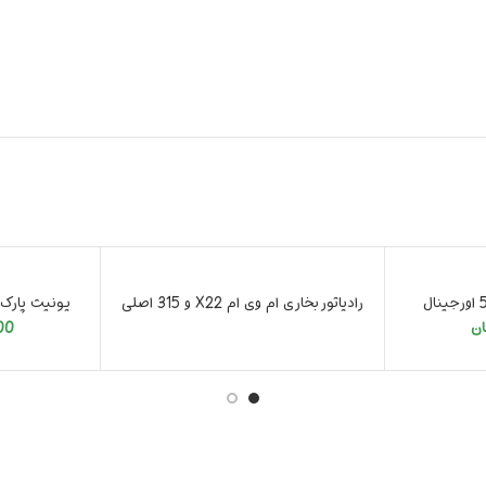
رادیاتور بخاری ام وی ام X22 و 315 اصلی
یونیت پارک تیگو 7 و 8 او
ان
00