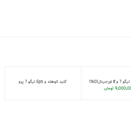
رجینال(160)
کلید اتوهلد و Epb تیگو 7 پرو
9,000,0
تومان