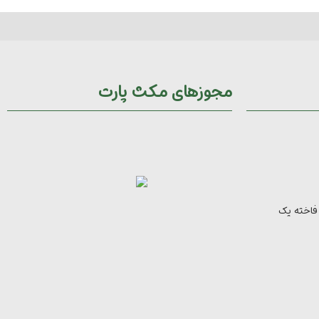
مجوزهای مکث پارت
 فاخته یک