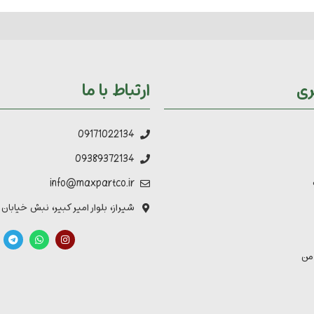
ری
ارتباط با ما
09171022134
09389372134
info@maxpartco.ir
شیراز، بلوار امیر کبیر، نبش خیابان
من