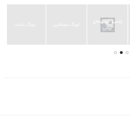
ایربگ سرنشین
ایربگ راننده
ایربگ