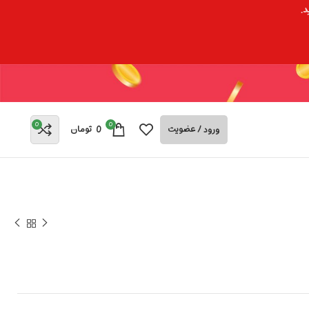
د.
0
0
ورود / عضویت
0
تومان