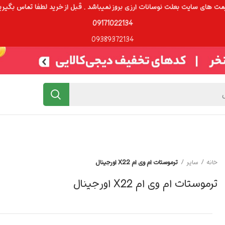
ت های سایت بعلت نوسانات ارزی بروز نمیباشد . قبل از خرید لطفا تماس بگیری
09171022134
09389372134
خانه
سایر
ترموستات ام وی ام X22 اورجینال
ترموستات ام وی ام X22 اورجینال