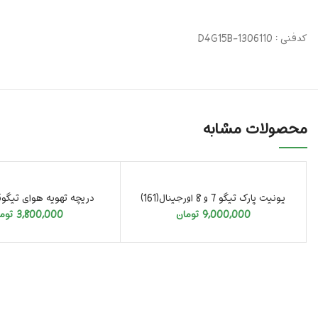
کدفنی : D4G15B-1306110
محصولات مشابه
یونیت پارک تیگو 7 و 8 اورجینال(161)
دریچه تهویه هوای تیگو5 اورجینال
9,000,000
تومان
3,800,000
توم