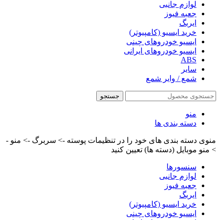
لوازم جانبی
جعبه فیوز
ایربگ
خرید ایسیو (کامپیوتر)
ایسیو خودروهای چینی
ایسیو خودروهای ایرانی
ABS
سایر
شمع / وایر شمع
جستجو
منو
دسته بندی ها
منوی دسته بندی های خود را در تنظیمات پوسته -> سربرگ -> منو -
> منو موبایل (دسته ها) تعیین کنید
سنسورها
لوازم جانبی
جعبه فیوز
ایربگ
خرید ایسیو (کامپیوتر)
ایسیو خودروهای چینی