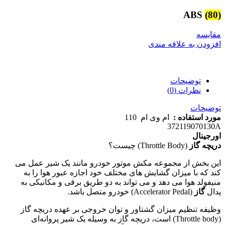
ABS
(80)
مقایسه
افزودن به علاقه مندی
توضیحات
نظرات (0)
توضیحات
مورد استفاده :
ام وی ام 110
372119070130A
اورجینال
دریچه گاز
(Throttle Body) چیست؟
این بخش از مجموعه مکش موتور خودرو مانند یک شیر عمل می
کند که با میزان گشایش های مختلف خود اجازه عبور هوا را به
منیفولد هوا می دهد و می تواند به دو طریق برقی و مکانیکی به
پدال
گاز
(Accelerator Pedal) خودرو متصل باشد.
وظیفه تنظیم میزان گشتاور و توان خروجی بر عهده دریچه گاز
(Throttle body) است، دریچه گاز به وسیله یک شیر پروانه‌ای