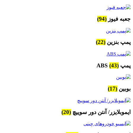
جعبه فیوز
(94)
پمپ بنزین
(22)
پمپ ABS
(43)
بوبین
(17)
ایموبلایزر/ آنتن دور سوییچ
(20)