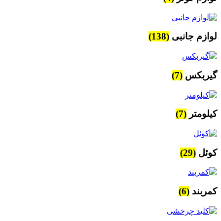
لوازم جانبی
(138)
گیربکس
(7)
کیلومتر
(7)
کوئل
(29)
کمربند
(6)