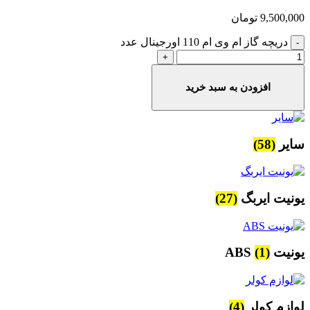
9,500,000
تومان
دریچه گاز ام وی ام 110 اورجینال عدد
افزودن به سبد خرید
سایر
(58)
یونیت ایربگ
(27)
یونیت ABS
(1)
لوازم کولر
(4)