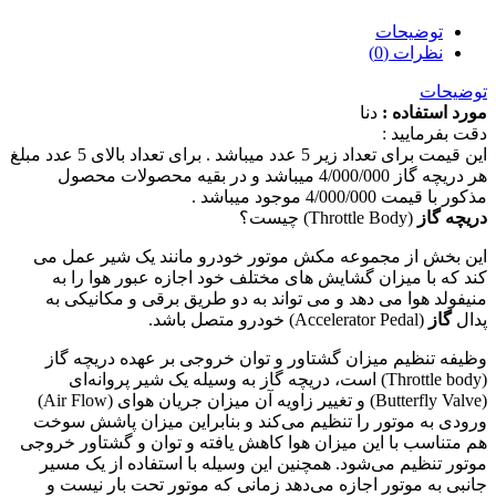
توضیحات
نظرات (0)
توضیحات
مورد استفاده :
دنا
دقت بفرمایید :
این قیمت برای تعداد زیر 5 عدد میباشد . برای تعداد بالای 5 عدد مبلغ
هر دریچه گاز 4/000/000 میباشد و در بقیه محصولات محصول
مذکور با قیمت 4/000/000 موجود میباشد .
دریچه گاز
(Throttle Body) چیست؟
این بخش از مجموعه مکش موتور خودرو مانند یک شیر عمل می
کند که با میزان گشایش های مختلف خود اجازه عبور هوا را به
منیفولد هوا می دهد و می تواند به دو طریق برقی و مکانیکی به
پدال
گاز
(Accelerator Pedal) خودرو متصل باشد.
وظیفه تنظیم میزان گشتاور و توان خروجی بر عهده دریچه گاز
(Throttle body) است، دریچه گاز به وسیله یک شیر پروانه‌ای
(Butterfly Valve) و تغییر زاویه آن میزان جریان هوای (Air Flow)
ورودی به موتور را تنظیم می‌کند و بنابراین میزان پاشش سوخت
هم متناسب با این میزان هوا کاهش یافته و توان و گشتاور خروجی
موتور تنظیم می‌شود. همچنین این وسیله با استفاده از یک مسیر
جانبی به موتور اجازه می‌دهد زمانی که موتور تحت بار نیست و