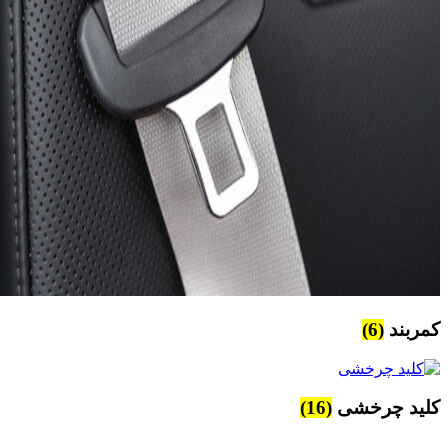
کمربند
(6)
کلید چرخشی
(16)