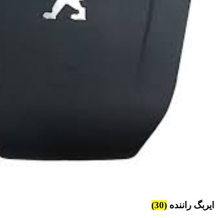
ایربگ راننده
(30)