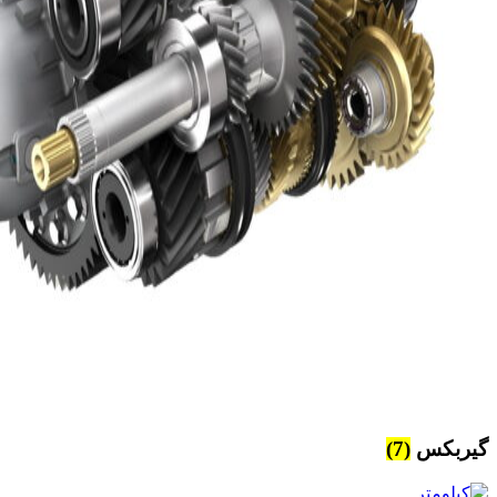
گیربکس
(7)