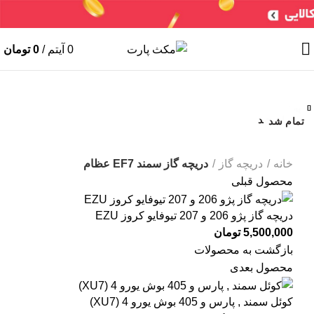
سنسورها
لوازم جانبی
جعبه فیوز
ایربگ
خرید ایسیو (کامپیوتر)
0
آیتم
/
0
تومان
ایسیو خودروهای چینی
ایسیو خودروهای ایرانی
ABS
سایر
شمع / وایر شمع
بستن
بستن
بستن
بستن
بستن
بستن
بستن
بستن
تمام شد
تمام شد
تمام شد
برای بزرگنمایی کلیک کنید
خانه
دریچه گاز
دریچه گاز سمند EF7 عظام
محصول قبلی
دریچه گاز پژو 206 و 207 تیوفایو کروز EZU
5,500,000
تومان
بازگشت به محصولات
محصول بعدی
کوئل سمند , پارس و 405 بوش یورو 4 (XU7)