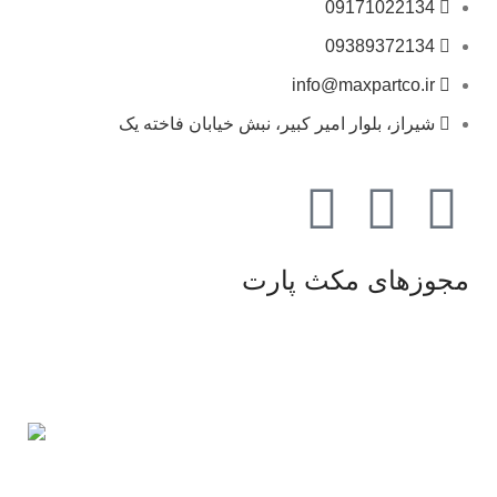
09171022134
09389372134
info@maxpartco.ir
شیراز، بلوار امیر کبیر، نبش خیابان فاخته یک
مجوزهای مکث پارت