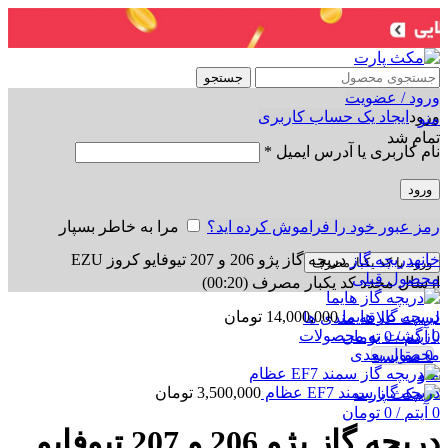
جستجو
ورود / عضویت
ورود
ایجاد یک حساب کاربری
منو
تمام شد
نام کاربری یا آدرس ایمیل
*
ورود
رمز عبور خود را فراموش کرده اید؟
مرا به خاطر بسپار
برای بزرگنمایی کلیک کنید
خانه
دریچه گاز
دریچه گاز پژو 206 و 207 تیوفایو کروز EZU
ورود با کد یکبارمصرف
محصول قبلی
ارسال مجدد کد یکبار مصرف
(00:
20
)
دریچه گاز هایما
14,000,000
تومان
لیست علاقه مندی ها
بازگشت به محصولات
0
آیتم
/
0
تومان
محصول بعدی
0
مقایسه
منو
دریچه گاز سمند EF7 عظام
3,500,000
تومان
0
آیتم
/
0
تومان
دریچه گاز پژو 206 و 207 تیوفایو