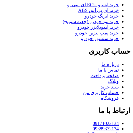
خرید ایسیو ECU ای سی یو
خرید ای بی اس ABS
خرید ایربگ خودرو
خرید نود خودرو (جعبه سوییچ)
خرید ایموبلایزر خودرو
خرید پمپ بنزین خودرو
خرید سنسور خودرو
حساب کاربری
درباره ما
تماس با ما
صفحه پرداخت
وبلاگ
سبد خرید
حساب کاربری من
فروشگاه
ارتباط با ما
09171022134
09389372134