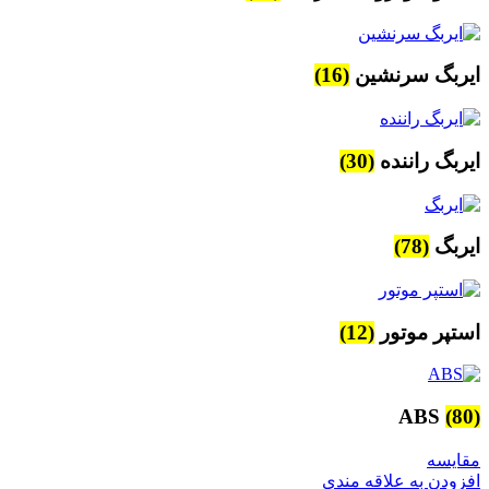
ایربگ سرنشین
(16)
ایربگ راننده
(30)
ایربگ
(78)
استپر موتور
(12)
ABS
(80)
مقایسه
افزودن به علاقه مندی