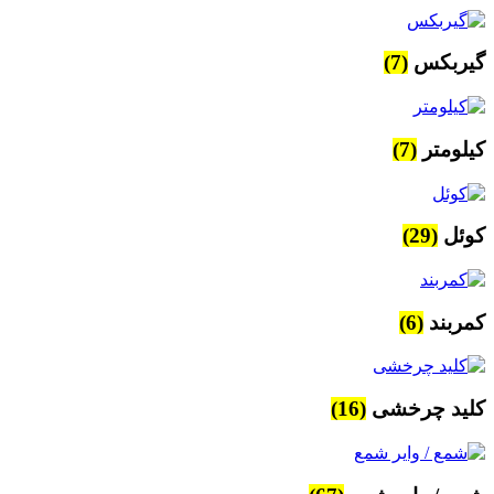
گیربکس
(7)
کیلومتر
(7)
کوئل
(29)
کمربند
(6)
کلید چرخشی
(16)