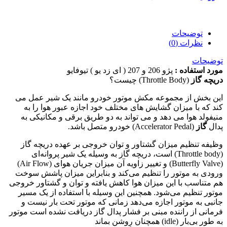
توضیحات
نظرات (0)
توضیحات
مورد استفاده :
پژو 206 و 207 ( ای زد یو ) تیوفایو
دریچه گاز
(Throttle Body) چیست؟
این بخش از مجموعه مکش موتور خودرو مانند یک شیر عمل می
کند که با میزان گشایش های مختلف خود اجازه عبور هوا را به
منیفولد هوا می دهد و می تواند به دو طریق برقی و مکانیکی به
پدال
گاز
(Accelerator Pedal) خودرو متصل باشد.
وظیفه تنظیم میزان گشتاور و توان خروجی بر عهده دریچه گاز
(Throttle body) است، دریچه گاز به وسیله یک شیر پروانه‌ای
(Butterfly Valve) و تغییر زاویه آن میزان جریان هوای (Air Flow)
ورودی به موتور را تنظیم می‌کند و بنابراین میزان پاشش سوخت
هم متناسب با این میزان هوا کاهش یافته و توان و گشتاور خروجی
موتور تنظیم می‌شود. همچنین این وسیله با استفاده از یک مسیر
جانبی به موتور اجازه می‌دهد زمانی که موتور تحت بار نیست و
فرمانی از راننده مبنی بر فشار پدال گاز دریافت نشده است موتور
به طور بی‌بار (idle) همچنان روشن بماند