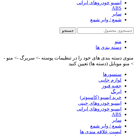
ایسیو خودروهای ایرانی
ABS
سایر
شمع / وایر شمع
جستجو
منو
دسته بندی ها
منوی دسته بندی های خود را در تنظیمات پوسته -> سربرگ -> منو -
> منو موبایل (دسته ها) تعیین کنید
سنسورها
لوازم جانبی
جعبه فیوز
ایربگ
خرید ایسیو (کامپیوتر)
ایسیو خودروهای چینی
ایسیو خودروهای ایرانی
ABS
سایر
شمع / وایر شمع
لیست علاقه مندی ها