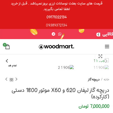
قیمت های سایت بعلت نوسانات ارزی بروز نمیباشد . قبل از خرید
لطفا تماس بگیرید.
09171022134
09389372134
0
برای بزرگنمایی کلیک کنید
تمام شد
خانه
دریچه گاز
دریچه گاز لیفان 620 و X60 موتور 1800 دستی
(کارکرده)
7,000,000
تومان