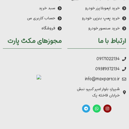
خرید ایموبلایزر خودرو
سبد خرید
خرید پمپ بنزین خودرو
حساب کاربری من
خرید سنسور خودرو
فروشگاه
ارتباط با ما
مجوزهای مکث پارت
09171022134
09389372134
info@maxpartco.ir
شیراز، بلوار امیر کبیر، نبش
خیابان فاخته یک