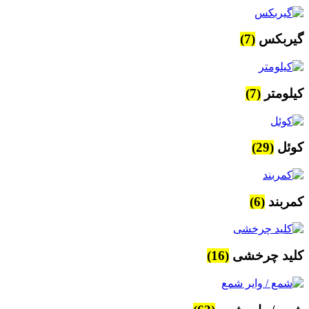
گیربکس
(7)
کیلومتر
(7)
کوئل
(29)
کمربند
(6)
کلید چرخشی
(16)