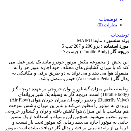
توضیحات
نظرات (0)
توضیحات
برند سنسور :
مایفا MAIFU
مورد استفاده :
پژو 206 و 207 تیپ 5
دریچه گاز
(Throttle Body) چیست؟
این بخش از مجموعه مکش موتور خودرو مانند یک شیر عمل می
کند که با میزان گشایش های مختلف خود اجازه عبور هوا را به
منیفولد هوا می دهد و می تواند به دو طریق برقی و مکانیکی به
پدال
گاز
(Accelerator Pedal) خودرو متصل باشد.
وظیفه تنظیم میزان گشتاور و توان خروجی بر عهده دریچه گاز
(Throttle body) است، دریچه گاز به وسیله یک شیر پروانه‌ای
(Butterfly Valve) و تغییر زاویه آن میزان جریان هوای (Air Flow)
ورودی به موتور را تنظیم می‌کند و بنابراین میزان پاشش سوخت
هم متناسب با این میزان هوا کاهش یافته و توان و گشتاور خروجی
موتور تنظیم می‌شود. همچنین این وسیله با استفاده از یک مسیر
جانبی به موتور اجازه می‌دهد زمانی که موتور تحت بار نیست و
فرمانی از راننده مبنی بر فشار پدال گاز دریافت نشده است موتور