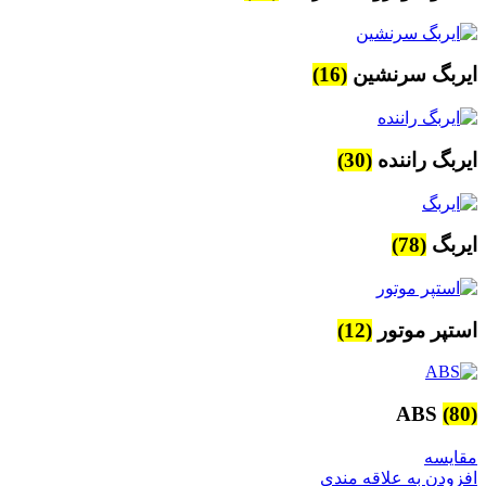
ایربگ سرنشین
(16)
ایربگ راننده
(30)
ایربگ
(78)
استپر موتور
(12)
ABS
(80)
مقایسه
افزودن به علاقه مندی