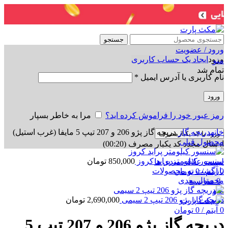
جستجو
ورود / عضویت
ورود
ایجاد یک حساب کاربری
منو
تمام شد
نام کاربری یا آدرس ایمیل
*
ورود
رمز عبور خود را فراموش کرده اید؟
مرا به خاطر بسپار
برای بزرگنمایی کلیک کنید
خانه
دریچه گاز
دریچه گاز پژو 206 و 207 تیپ 5 مایفا (غرب استیل)
ورود با کد یکبارمصرف
محصول قبلی
ارسال مجدد کد یکبار مصرف
(00:
20
)
سنسور کیلومتر پراید کروز
850,000
تومان
لیست علاقه مندی ها
بازگشت به محصولات
0
آیتم
/
0
تومان
محصول بعدی
0
مقایسه
منو
دریچه گاز پژو 206 تیپ 2 سیمی
2,690,000
تومان
0
آیتم
/
0
تومان
دریچه گاز پژو 206 و 207 تیپ 5