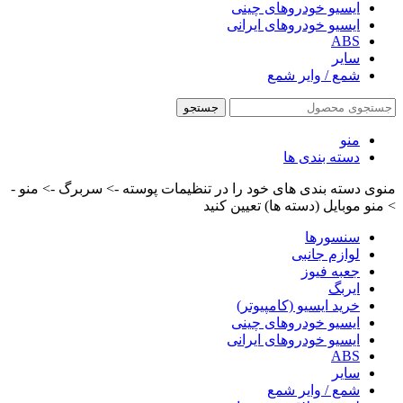
ایسیو خودروهای چینی
ایسیو خودروهای ایرانی
ABS
سایر
شمع / وایر شمع
جستجو
منو
دسته بندی ها
منوی دسته بندی های خود را در تنظیمات پوسته -> سربرگ -> منو -
> منو موبایل (دسته ها) تعیین کنید
سنسورها
لوازم جانبی
جعبه فیوز
ایربگ
خرید ایسیو (کامپیوتر)
ایسیو خودروهای چینی
ایسیو خودروهای ایرانی
ABS
سایر
شمع / وایر شمع