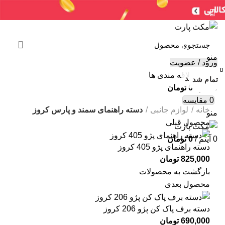
سنسورها
لوازم جانبی
جعبه فیوز
ایربگ
خرید ایسیو (کامپیوتر)
ایسیو خودروهای چینی
ایسیو خودروهای ایرانی
ABS
سایر
شمع / وایر شمع
منو
ورود / عضویت
بستن
بستن
بستن
بستن
بستن
بستن
بستن
بستن
لیست علاقه مندی ها
تمام شد
تمام شد
تمام شد
تمام شد
تمام شد
تمام شد
تمام شد
تمام شد
تمام شد
0
آیتم
/
0
تومان
برای بزرگنمایی کلیک کنید
0
مقایسه
خانه
لوازم جانبی
دسته راهنمای سمند و پارس کروز
منو
محصول قبلی
0
آیتم
/
0
تومان
دسته راهنمای پژو 405 کروز
825,000
تومان
بازگشت به محصولات
محصول بعدی
دسته برف پاک کن پژو 206 کروز
690,000
تومان