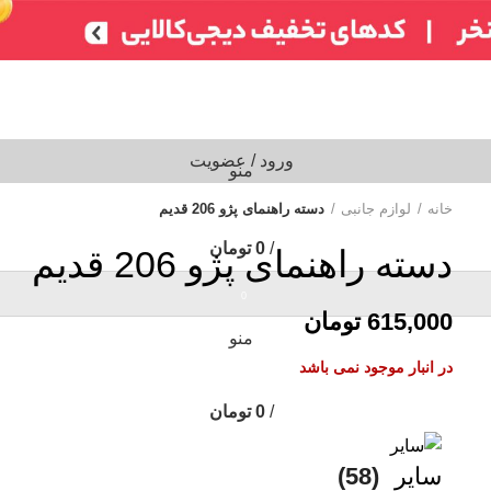
تر)
ایسیو خودروهای چینی
ایسیو خودروهای ایرانی
ABS
سایر
شمع /
ورود / عضویت
منو
خانه
لوازم جانبی
دسته راهنمای پژو 206 قدیم
/
0
تومان
دسته راهنمای پژو 206 قدیم
0
615,000
تومان
منو
در انبار موجود نمی باشد
/
0
تومان
سایر
(58)