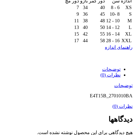
اندازه
سن
دور کمر
بازو
دور مچ
7
34
40
6 - 8
XS
9
36
45
8 -10
S
11
38
48
10 - 12
M
13
40
50
12 - 14
L
15
42
55
14 - 16
XL
17
44
58
16 - 28
XXL
راهنمای اندازه
توضیحات
نظرات (0)
توضیحات
E4T15B_2701010BA
نظرات (0)
دیدگاهها
هیچ دیدگاهی برای این محصول نوشته نشده است.