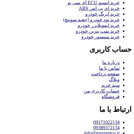
خرید ایسیو ECU ای سی یو
خرید ای بی اس ABS
خرید ایربگ خودرو
خرید نود خودرو (جعبه سوییچ)
خرید ایموبلایزر خودرو
خرید پمپ بنزین خودرو
خرید سنسور خودرو
حساب کاربری
درباره ما
تماس با ما
صفحه پرداخت
وبلاگ
سبد خرید
حساب کاربری من
فروشگاه
ارتباط با ما
09171022134
09389372134
info@maxpartco.ir