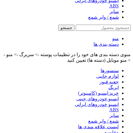
ایسیو خودروهای ایرانی
ABS
سایر
شمع / وایر شمع
جستجو
منو
دسته بندی ها
منوی دسته بندی های خود را در تنظیمات پوسته -> سربرگ -> منو -
> منو موبایل (دسته ها) تعیین کنید
سنسورها
لوازم جانبی
جعبه فیوز
ایربگ
خرید ایسیو (کامپیوتر)
ایسیو خودروهای چینی
ایسیو خودروهای ایرانی
ABS
سایر
شمع / وایر شمع
لیست علاقه مندی ها
مقایسه