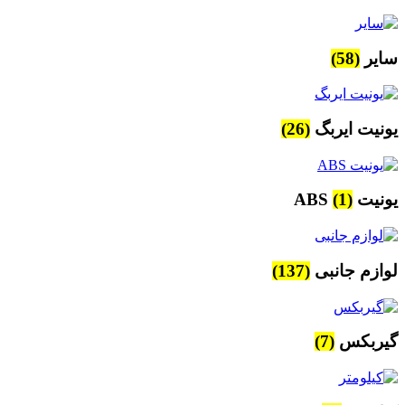
سایر
(58)
یونیت ایربگ
(26)
یونیت ABS
(1)
لوازم جانبی
(137)
گیربکس
(7)