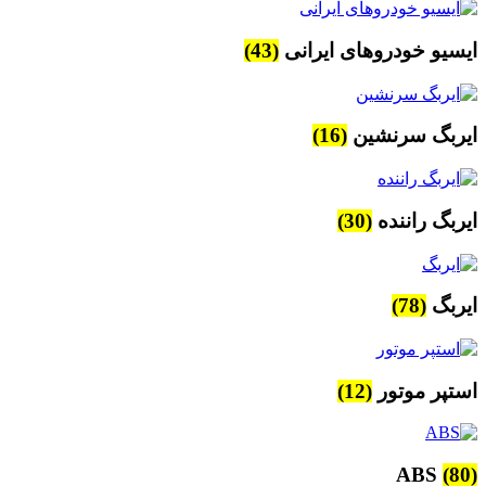
ایسیو خودروهای ایرانی
(43)
ایربگ سرنشین
(16)
ایربگ راننده
(30)
ایربگ
(78)
استپر موتور
(12)
ABS
(80)