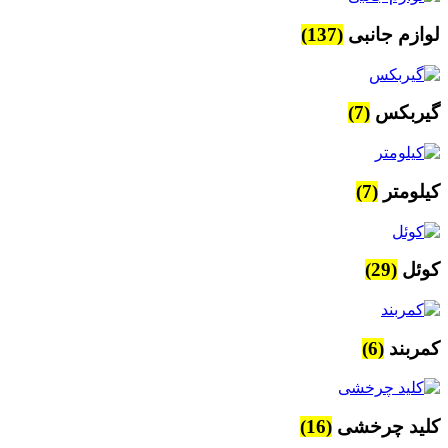
لوازم جانبی
(137)
گیربکس
(7)
کیلومتر
(7)
کوئل
(29)
کمربند
(6)
کلید چرخشی
(16)