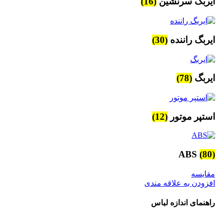
ایربگ سرنشین
(16)
ایربگ راننده
(30)
ایربگ
(78)
استپر موتور
(12)
ABS
(80)
مقایسه
افزودن به علاقه مندی
راهنمای اندازه لباس