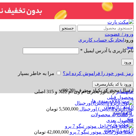
جستجو
ورود / عضویت
ورود
ایجاد یک حساب کاربری
منو
نام کاربری یا آدرس ایمیل
*
ورود
رمز عبور خود را فراموش کرده اید؟
مرا به خاطر بسپار
ورود با کد یکبارمصرف
برای بزرگنمایی کلیک کنید
ارسال مجدد کد یکبار مصرف
(00:
20
)
خانه
سایر
رادیاتور بخاری ام وی ام X22 و 315 اصلی
محصول قبلی
لیست علاقه مندی ها
0
آیتم
/
0
تومان
بوق آریزو 8 (پایین) اورجینال
5,500,000
تومان
0
مقایسه
بازگشت به محصولات
منو
محصول بعدی
0
آیتم
/
0
تومان
جعبه فیوز داخل موتور تیگو 7 پرو
42,000,000
تومان