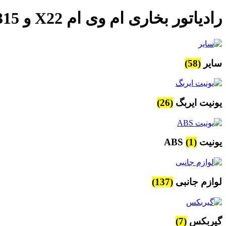
رادیاتور بخاری ام وی ام X22 و 315 اصلی
سایر
(58)
یونیت ایربگ
(26)
یونیت ABS
(1)
لوازم جانبی
(137)
گیربکس
(7)