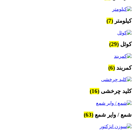
کیلومتر
(7)
کوئل
(29)
کمربند
(6)
کلید چرخشی
(16)
شمع / وایر شمع
(63)