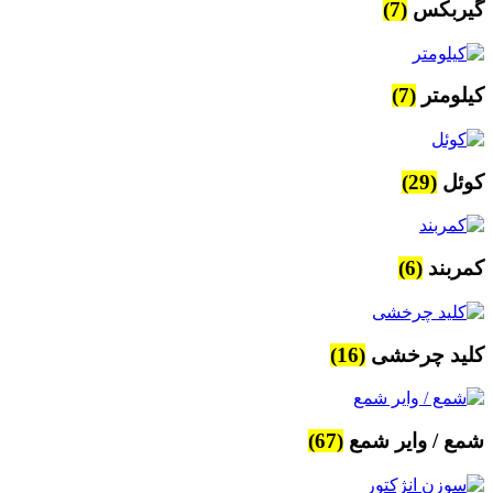
گیربکس
(7)
کیلومتر
(7)
کوئل
(29)
کمربند
(6)
کلید چرخشی
(16)
شمع / وایر شمع
(67)