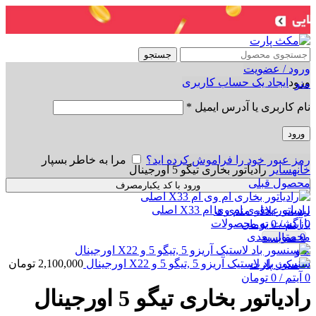
جستجو
ورود / عضویت
ورود
ایجاد یک حساب کاربری
منو
نام کاربری یا آدرس ایمیل
*
ورود
برای بزرگنمایی کلیک کنید
رمز عبور خود را فراموش کرده اید؟
مرا به خاطر بسپار
خانه
سایر
رادیاتور بخاری تیگو 5 اورجینال
محصول قبلی
ورود با کد یکبارمصرف
رادیاتور بخاری ام وی ام X33 اصلی
لیست علاقه مندی ها
بازگشت به محصولات
0
آیتم
/
0
تومان
محصول بعدی
0
مقایسه
منو
سنسور باد لاستیک آریزو 5 ,تیگو 5 و X22 اورجینال
2,100,000
تومان
0
آیتم
/
0
تومان
رادیاتور بخاری تیگو 5 اورجینال