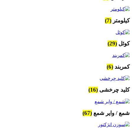
کیلومتر
(7)
کوئل
(29)
کمربند
(6)
کلید چرخشی
(16)
شمع / وایر شمع
(67)