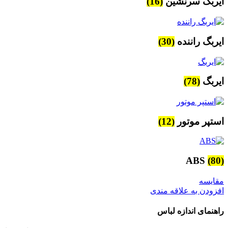
ایربگ سرنشین
(16)
ایربگ راننده
(30)
ایربگ
(78)
استپر موتور
(12)
ABS
(80)
مقایسه
افزودن به علاقه مندی
راهنمای اندازه لباس