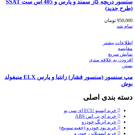
سنسور دریچه گاز سمند و پارس و 405 اس ست SSAT
(طرح جدید)
950,000
تومان
تمام شد
اطلاعات بیشتر
مقایسه
نمایش سریع
افزودن به علاقه مندی
بستن
مپ سنسور (سنسور فشار) زانتیا و پارس ELX منیفولد
بوش
دسته بندی اصلی
خرید ایسیو ECU ای سی یو
خرید ای بی اس ABS
خرید ایربگ خودرو
خرید نود خودرو (جعبه سوییچ)
خرید ایموبلایزر خودرو