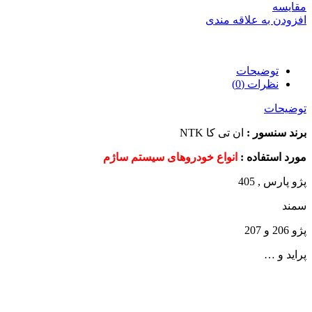
مقایسه
افزودن به علاقه مندی
توضیحات
نظرات (0)
توضیحات
برند سنسور :
ان تی کا NTK
مورد استفاده :
انواع خودروهای سیستم ساژم
پژو پارس , 405
سمند
پژو 206 و 207
پراید و …