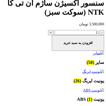
سنسور اکسیژن ساژم ان تی کا
NTK (سوکت سبز)
3,500,000
تومان
سنسور
اکسیژن
ساژم
افزودن به سبد خرید
ان
تی
کا
NTK
سایر
(58)
(سوکت
سبز)
عدد
یونیت ایربگ
(26)
یونیت ABS
(1)