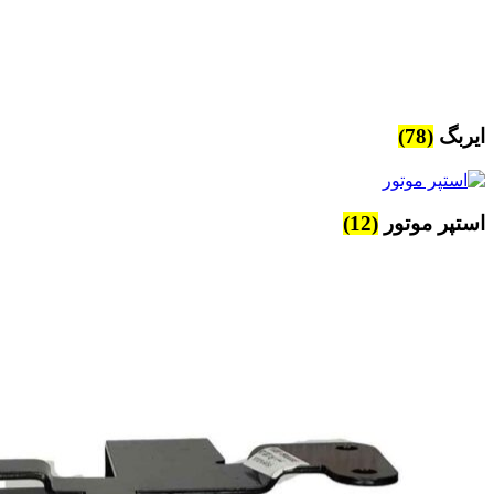
ایربگ
(78)
استپر موتور
(12)