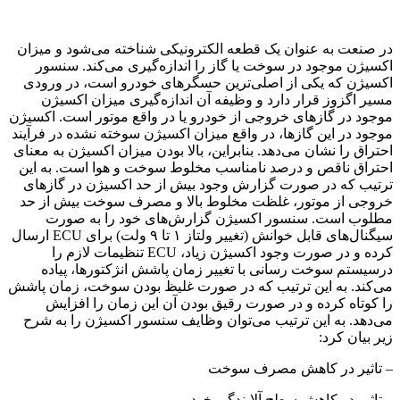
در صنعت به عنوان یک قطعه الکترونیکی شناخته می‌شود و میزان
اکسیژن موجود در سوخت یا گاز را اندازه‌گیری می‌کند. سنسور
اکسیژن که یکی از اصلی‌ترین حسگرهای خودرو است، در ورودی
مسیر اگزوز قرار دارد و وظیفه آن اندازه‌گیری میزان اکسیژن
موجود در گازهای خروجی از خودرو یا در واقع موتور است. اکسیژن
موجود در این گازها، در واقع میزان اکسیژن سوخته نشده در فرآیند
احتراق را نشان می‌دهد. بنابراین، بالا بودن میزان اکسیژن به معنای
احتراق ناقص و درصد نامناسب مخلوط سوخت و هوا است. به این
ترتیب که در صورت گزارش وجود بیش از حد اکسیژن در گازهای
خروجی از موتور، غلظت مخلوط بالا و مصرف سوخت بیش از حد
مطلوب است. سنسور اکسیژن گزارش‌های خود را به صورت
سیگنال‌های قابل خوانش (تغییر ولتاز ۱ تا ۹ ولت) برای ECU ارسال
کرده و در صورت وجود اکسیژن زیاد، ECU تنظیمات لازم را
درسیستم سوخت رسانی با تغییر زمان پاشش انژکتورها، پیاده
می‌کند. به این ترتیب که در صورت غلیظ بودن سوخت، زمان پاشش
را کوتاه کرده و در صورت رقیق بودن آن این زمان را افزایش
می‌دهد. به این ترتیب می‌توان وظایف سنسور اکسیژن را به شرح
زیر بیان کرد:
– تاثیر در کاهش مصرف سوخت
– تاثیر در کاهش سطح آلایندگی خودرو