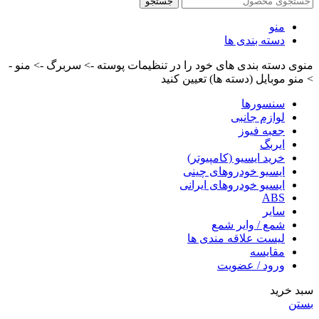
جستجو
منو
دسته بندی ها
منوی دسته بندی های خود را در تنظیمات پوسته -> سربرگ -> منو -
> منو موبایل (دسته ها) تعیین کنید
سنسورها
لوازم جانبی
جعبه فیوز
ایربگ
خرید ایسیو (کامپیوتر)
ایسیو خودروهای چینی
ایسیو خودروهای ایرانی
ABS
سایر
شمع / وایر شمع
لیست علاقه مندی ها
مقایسه
ورود / عضویت
سبد خرید
بستن