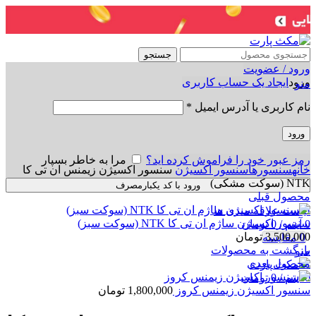
جستجو
ورود / عضویت
ورود
ایجاد یک حساب کاربری
منو
نام کاربری یا آدرس ایمیل
*
ورود
برای بزرگنمایی کلیک کنید
رمز عبور خود را فراموش کرده اید؟
مرا به خاطر بسپار
خانه
سنسورها
سنسور اکسیژن
سنسور اکسیژن زیمنس ان تی کا
NTK (سوکت مشکی)
ورود با کد یکبارمصرف
محصول قبلی
لیست علاقه مندی ها
سنسور اکسیژن ساژم ان تی کا NTK (سوکت سبز)
0
آیتم
/
0
تومان
3,500,000
تومان
0
مقایسه
بازگشت به محصولات
منو
محصول بعدی
0
آیتم
/
0
تومان
سنسور اکسیژن زیمنس کروز
1,800,000
تومان