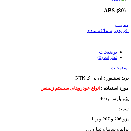
ABS
(80)
مقایسه
افزودن به علاقه مندی
توضیحات
نظرات (0)
توضیحات
برند سنسور :
ان تی کا NTK
مورد استفاده :
انواع خودروهای سیستم زیمنس
پژو پارس , 405
سمند
پژو 206 و 207 و رانا
پراید و ساینا و تیبا و.. …