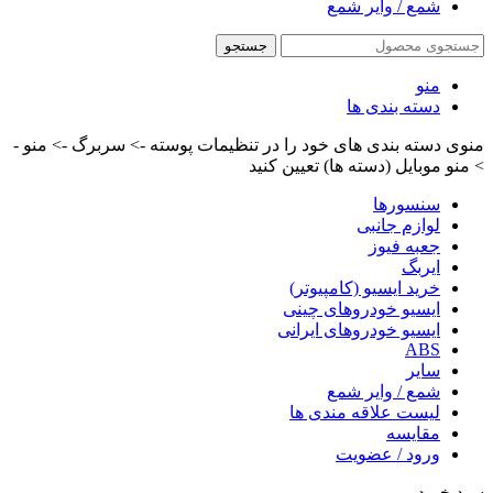
شمع / وایر شمع
جستجو
منو
دسته بندی ها
منوی دسته بندی های خود را در تنظیمات پوسته -> سربرگ -> منو -
> منو موبایل (دسته ها) تعیین کنید
سنسورها
لوازم جانبی
جعبه فیوز
ایربگ
خرید ایسیو (کامپیوتر)
ایسیو خودروهای چینی
ایسیو خودروهای ایرانی
ABS
سایر
شمع / وایر شمع
لیست علاقه مندی ها
مقایسه
ورود / عضویت
سبد خرید