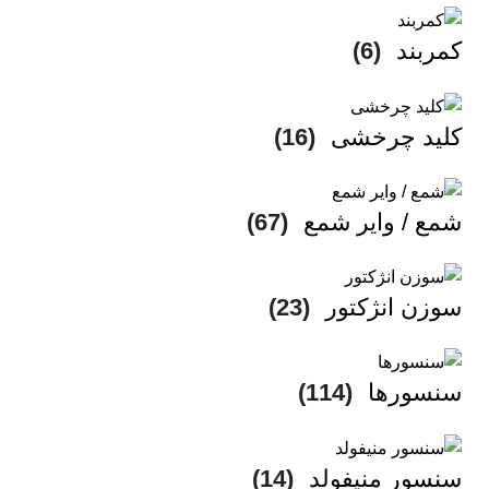
کمربند
(6)
کلید چرخشی
(16)
شمع / وایر شمع
(67)
سوزن انژکتور
(23)
سنسورها
(114)
سنسور منیفولد
(14)