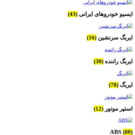
ایسیو خودروهای ایرانی
(43)
ایربگ سرنشین
(16)
ایربگ راننده
(30)
ایربگ
(78)
استپر موتور
(12)
ABS
(80)