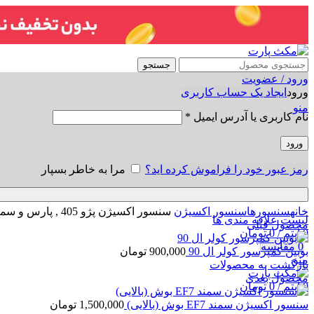
جستجو
ورود / عضویت
ورود
ایجاد یک حساب کاربری
منو
نام کاربری یا آدرس ایمیل
*
ورود
رمز عبور خود را فراموش کرده اید؟
مرا به خاطر بسپار
برای بزرگنمایی کلیک کنید
خانه
سنسورها
سنسور اکسیژن
سنسور اکسیژن پژو 405 , پارس و سمند بوش
لیست علاقه مندی ها
محصول قبلی
0
آیتم
/
0
تومان
0
مقایسه
بوبین کمپرسور کولر ال 90
900,000
تومان
منو
بازگشت به محصولات
محصول بعدی
0
آیتم
/
0
تومان
سنسور اکسیژن سمند EF7 بوش (بالایی)
1,500,000
تومان