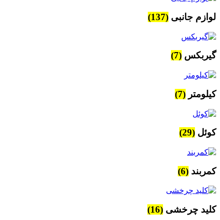
لوازم جانبی
(137)
گیربکس
(7)
کیلومتر
(7)
کوئل
(29)
کمربند
(6)
کلید چرخشی
(16)