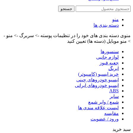
جستجو
منو
دسته بندی ها
منوی دسته بندی های خود را در تنظیمات پوسته -> سربرگ -> منو -
> منو موبایل (دسته ها) تعیین کنید
سنسورها
لوازم جانبی
جعبه فیوز
ایربگ
خرید ایسیو (کامپیوتر)
ایسیو خودروهای چینی
ایسیو خودروهای ایرانی
ABS
سایر
شمع / وایر شمع
لیست علاقه مندی ها
مقایسه
ورود / عضویت
سبد خرید