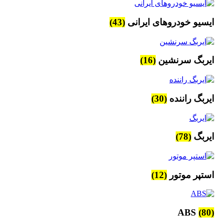
ایسیو خودروهای ایرانی
(43)
ایربگ سرنشین
(16)
ایربگ راننده
(30)
ایربگ
(78)
استپر موتور
(12)
ABS
(80)