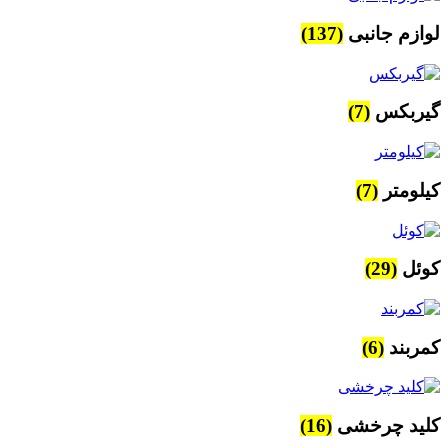
لوازم جانبی
(137)
گیربکس
(7)
کیلومتر
(7)
کوئل
(29)
کمربند
(6)
کلید چرخشی
(16)