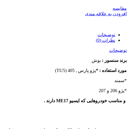
مقایسه
افزودن به علاقه مندی
توضیحات
نظرات (0)
توضیحات
برند سنسور :
بوش
مورد استفاده : *
پژو پارس , 405 (TU5)
*سمند
*پژو 206 و 207
و مناسب خودروهایی که ایسیو ME17 دارند .