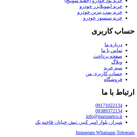
خرید نود خودرو (جعبه سوییچ)
خرید ایموبلایزر خودرو
خرید پمپ بنزین خودرو
خرید سنسور خودرو
حساب کاربری
درباره ما
تماس با ما
صفحه پرداخت
وبلاگ
سبد خرید
حساب کاربری من
فروشگاه
ارتباط با ما
09171022134
09389372134
info@maxpartco.ir
شیراز، بلوار امیر کبیر، نبش خیابان فاخته یک
Instagram
Whatsapp
Telegram