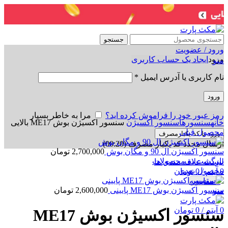
جستجو
ورود / عضویت
ورود
ایجاد یک حساب کاربری
منو
نام کاربری یا آدرس ایمیل
*
ورود
برای بزرگنمایی کلیک کنید
رمز عبور خود را فراموش کرده اید؟
مرا به خاطر بسپار
خانه
سنسورها
سنسور اکسیژن
سنسور اکسیژن بوش ME17 بالایی
محصول قبلی
ورود با کد یکبارمصرف
ارسال مجدد کد یکبار مصرف
(00:
20
)
سنسور اکسیژن ال 90 و مگان بوش
2,700,000
تومان
بازگشت به محصولات
لیست علاقه مندی ها
محصول بعدی
0
آیتم
/
0
تومان
0
مقایسه
سنسور اکسیژن بوش ME17 پایینی
2,600,000
تومان
منو
0
آیتم
/
0
تومان
سنسور اکسیژن بوش ME17