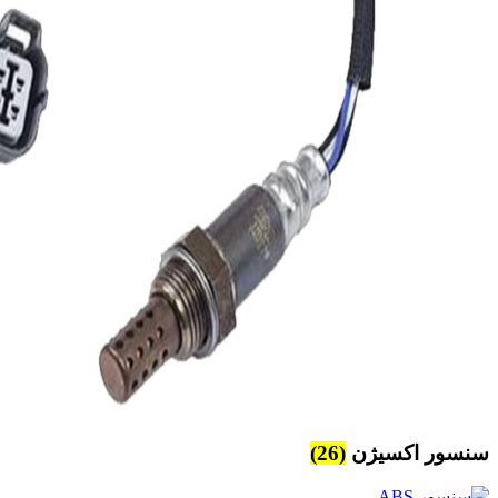
سنسور اکسیژن
(26)