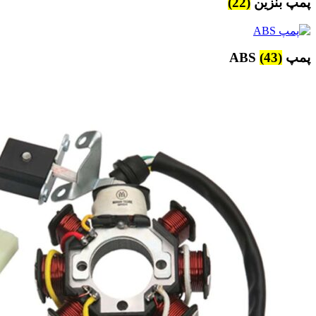
پمپ بنزین
(22)
پمپ ABS
(43)