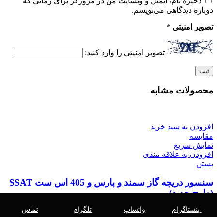
ذخیره نام، ایمیل و وبسایت من در مرورگر برای زمانی که
دوباره دیدگاهی می‌نویسم.
تصویر امنیتی
*
تصویر امنیتی را وارد کنید:
محصولات مشابه
افزودن به سبد خرید
مقایسه
نمایش سریع
افزودن به علاقه مندی
بستن
سنسور دریچه گاز سمند و پارس و 405 اس ست SSAT
(طرح جدید)
اینستاگرام
واتساپ
تلگرام
تماس
950,000
تومان