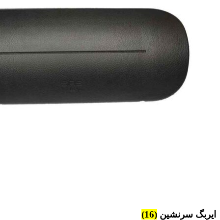
ایربگ سرنشین
(16)