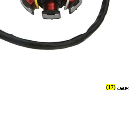
بوبین
(17)