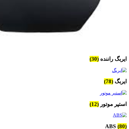
ایربگ راننده
(30)
ایربگ
(78)
استپر موتور
(12)
ABS
(80)