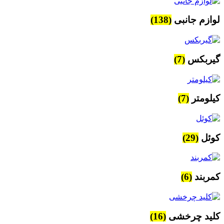
لوازم جانبی
(138)
گیربکس
(7)
کیلومتر
(7)
کوئل
(29)
کمربند
(6)
کلید چرخشی
(16)