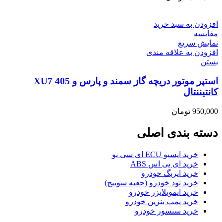
افزودن به سبد خرید
مقایسه
نمایش سریع
افزودن به علاقه مندی
بستن
استپر موتور دریچه گاز سمند و پارس و 405 XU7
کانتیننتال
950,000
تومان
دسته بندی اصلی
خرید ایسیو ECU ای سی یو
خرید ای بی اس ABS
خرید ایربگ خودرو
خرید نود خودرو (جعبه سوییچ)
خرید ایموبلایزر خودرو
خرید پمپ بنزین خودرو
خرید سنسور خودرو