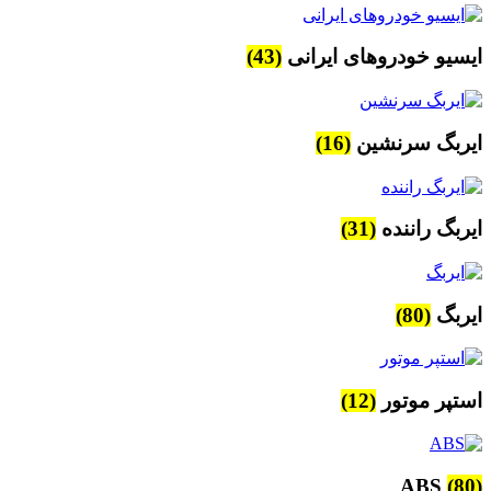
ایسیو خودروهای ایرانی
(43)
ایربگ سرنشین
(16)
ایربگ راننده
(31)
ایربگ
(80)
استپر موتور
(12)
ABS
(80)