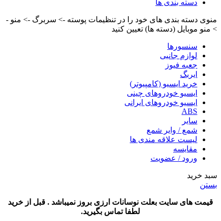
دسته بندی ها
منوی دسته بندی های خود را در تنظیمات پوسته -> سربرگ -> منو -
> منو موبایل (دسته ها) تعیین کنید
سنسورها
لوازم جانبی
جعبه فیوز
ایربگ
خرید ایسیو (کامپیوتر)
ایسیو خودروهای چینی
ایسیو خودروهای ایرانی
ABS
سایر
شمع / وایر شمع
لیست علاقه مندی ها
مقایسه
ورود / عضویت
سبد خرید
بستن
قیمت های سایت بعلت نوسانات ارزی بروز نمیباشد . قبل از خرید
لطفا تماس بگیرید.