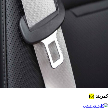
کمربند
(6)