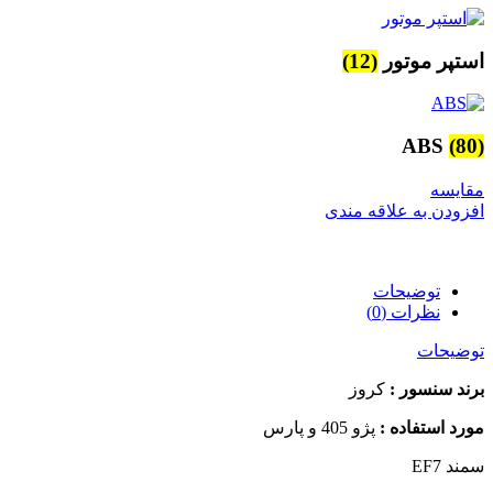
استپر موتور
(12)
ABS
(80)
مقایسه
افزودن به علاقه مندی
توضیحات
نظرات (0)
توضیحات
برند سنسور :
کروز
مورد استفاده :
پژو 405 و پارس
سمند EF7