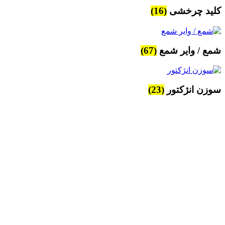
کلید چرخشی
(16)
شمع / وایر شمع
(67)
سوزن انژکتور
(23)