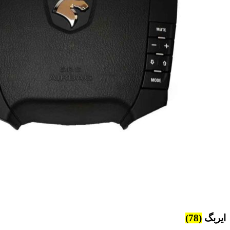
ایربگ
(78)