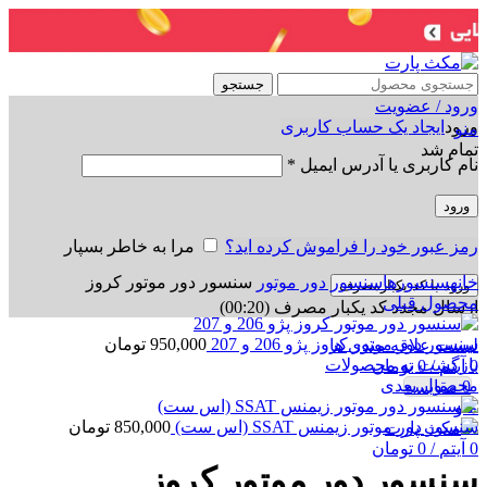
جستجو
ورود / عضویت
ورود
ایجاد یک حساب کاربری
منو
تمام شد
نام کاربری یا آدرس ایمیل
*
ورود
رمز عبور خود را فراموش کرده اید؟
مرا به خاطر بسپار
برای بزرگنمایی کلیک کنید
خانه
سنسورها
سنسور دور موتور
سنسور دور موتور کروز
ورود با کد یکبارمصرف
محصول قبلی
ارسال مجدد کد یکبار مصرف
(00:
20
)
سنسور دور موتور کروز پژو 206 و 207
950,000
تومان
لیست علاقه مندی ها
بازگشت به محصولات
0
آیتم
/
0
تومان
محصول بعدی
0
مقایسه
منو
سنسور دور موتور زیمنس SSAT (اس ست)
850,000
تومان
0
آیتم
/
0
تومان
سنسور دور موتور کروز