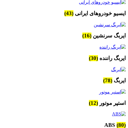
ایسیو خودروهای ایرانی
(43)
ایربگ سرنشین
(16)
ایربگ راننده
(30)
ایربگ
(78)
استپر موتور
(12)
ABS
(80)