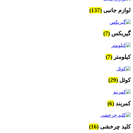
لوازم جانبی
(137)
گیربکس
(7)
کیلومتر
(7)
کوئل
(29)
کمربند
(6)
کلید چرخشی
(16)