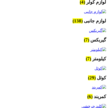
لوازم کولر
(4)
لوازم جانبی
(138)
گیربکس
(7)
کیلومتر
(7)
کوئل
(29)
کمربند
(6)