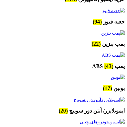
جعبه فیوز
(94)
پمپ بنزین
(22)
پمپ ABS
(43)
بوبین
(17)
ایموبلایزر/ آنتن دور سوییچ
(20)