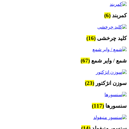
کمربند
(6)
کلید چرخشی
(16)
شمع / وایر شمع
(67)
سوزن انژکتور
(23)
سنسورها
(117)
سنسور منیفولد
(14)