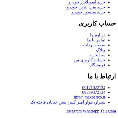
خرید ایموبلایزر خودرو
خرید پمپ بنزین خودرو
خرید سنسور خودرو
حساب کاربری
درباره ما
تماس با ما
صفحه پرداخت
وبلاگ
سبد خرید
حساب کاربری من
فروشگاه
ارتباط با ما
09171022134
09389372134
info@maxpartco.ir
شیراز، بلوار امیر کبیر، نبش خیابان فاخته یک
Instagram
Whatsapp
Telegram