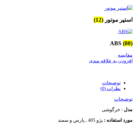
استپر موتور
(12)
ABS
(80)
مقایسه
افزودن به علاقه مندی
توضیحات
نظرات (0)
توضیحات
مدل
: خرگوشی
مورد استفاده :
پژو 405 , پارس و سمند