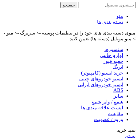
جستجو
منو
دسته بندی ها
منوی دسته بندی های خود را در تنظیمات پوسته -> سربرگ -> منو -
> منو موبایل (دسته ها) تعیین کنید
سنسورها
لوازم جانبی
جعبه فیوز
ایربگ
خرید ایسیو (کامپیوتر)
ایسیو خودروهای چینی
ایسیو خودروهای ایرانی
ABS
سایر
شمع / وایر شمع
لیست علاقه مندی ها
مقایسه
ورود / عضویت
سبد خرید
بستن