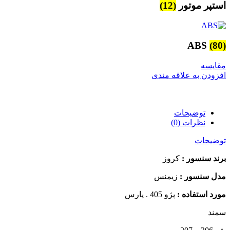
استپر موتور
(12)
ABS
(80)
مقایسه
افزودن به علاقه مندی
توضیحات
نظرات (0)
توضیحات
برند سنسور :
کروز
مدل سنسور :
زیمنس
مورد استفاده :
پژو 405 . پارس
سمند