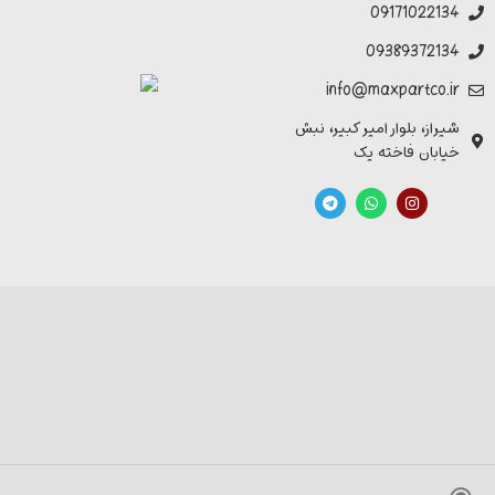
09171022134
09389372134
info@maxpartco.ir
شیراز، بلوار امیر کبیر، نبش
خیابان فاخته یک