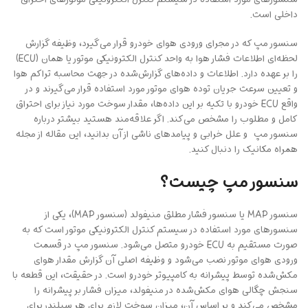
داخلی است.
سنسور مپ که در مجرای ورودی هوای خودرو قرار می‌گیرد، وظیفه گزارش
لحظه‌ای اطلاعات فشار هوا به واحد کنترل الکترونیکی موتور یا همان (ECU)
را بر عهده دارد. اطلاعات و داده‌های گزارش‌شده در جهت محاسبه تراکم هوا
و تعیین سرعت جریان توده هوای موتور مورد استفاده قرار می‌گیرند و در
واقع ECU خودرو با تکیه ‌بر این داده‌ها، مقدار سوخت مورد نیاز برای احتراق
کامل و مطلوب را مشخص می‌کند. اگر علاقه‌مند هستید بیشتر درباره
سنسور مپ و علل خرابی و پیامدهای ناشی از آن بدانید، این مقاله از مجله
همراه مکانیک را دنبال کنید.
سنسور مپ چیست؟
سنسور MAP یا سنسور فشار مطلق منیفولد (سنسور MAP)، یکی از
سنسورهای مورد استفاده در سیستم کنترل الکترونیکی موتور است که به
‌صورت مستقیم به ECU خودرو متصل می‌شود. سنسور مپ در قسمت
ورودی هوای موتور نصب می‌شود و وظیفه اصلی آن گزارش مقدار هوای
مکش‌شده توسط پیشرانه به کامپیوتر خودرو است. در حقیقت، این قطعه با
سنجش چگالی هوای مکش‌شده در منیفولد، میزان فشار بر پیشرانه را
مشخص می‌کند و بر اساس آن، میزان سوخت لازم برای هر سیلندر برای