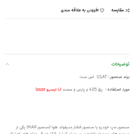
مقایسه
افزودن به علاقه مندی
توضیحات
برند سنسور :
SSAT اس ست
مورد استفاده :
پژو 405 و پارس و سمند
(با ایسیو ssat)
سنسور مپ خودرو یا سنسور فشار منیفولد هوا (سنسورMAP) یکی از
سنسور‌های مورد استفاده در سیستم کنترل الکترونیکی موتورهای احتراق