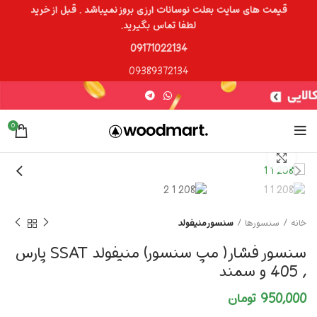
قیمت های سایت بعلت نوسانات ارزی بروز نمیباشد . قبل از خرید
لطفا تماس بگیرید.
09171022134
09389372134
0
برای بزرگنمایی کلیک کنید
خانه
سنسورها
سنسور منیفولد
سنسور فشار( مپ سنسور) منیفولد SSAT پارس
, 405 و سمند
950,000
تومان