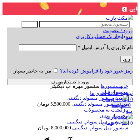
جستجو
ورود / عضویت
ورود
ایجاد یک حساب کاربری
منو
نام کاربری یا آدرس ایمیل
*
ورود
رمز عبور خود را فراموش کرده اید؟
مرا به خاطر بسپار
برای بزرگنمایی کلیک کنید
ورود با کد یکبارمصرف
خانه
سنسورها
سنسور مهره آب دیگنیتی
محصول قبلی
لیست علاقه مندی ها
0
آیتم
/
0
تومان
مپ سنسور منیفولد دیگنیتی
5,500,000
تومان
0
مقایسه
بازگشت به محصولات
منو
محصول بعدی
0
آیتم
/
0
تومان
سنسور میل سوپاپ دیگنیتی
8,000,000
تومان