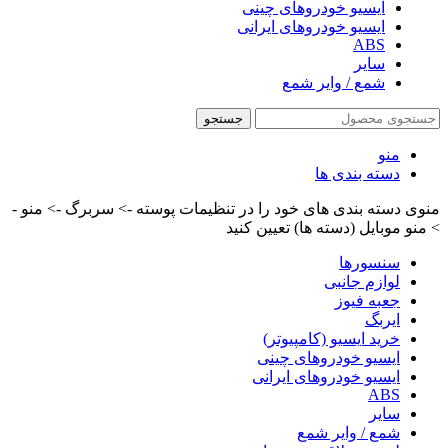
ایسیو خودروهای چینی
ایسیو خودروهای ایرانی
ABS
سایر
شمع / وایر شمع
جستجو
منو
دسته بندی ها
منوی دسته بندی های خود را در تنظیمات پوسته -> سربرگ -> منو -
> منو موبایل (دسته ها) تعیین کنید
سنسورها
لوازم جانبی
جعبه فیوز
ایربگ
خرید ایسیو (کامپیوتر)
ایسیو خودروهای چینی
ایسیو خودروهای ایرانی
ABS
سایر
شمع / وایر شمع