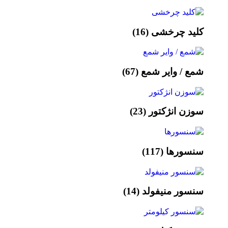
کلید چرخشی
(16)
شمع / وایر شمع
(67)
سوزن انژکتور
(23)
سنسورها
(117)
سنسور منیفولد
(14)