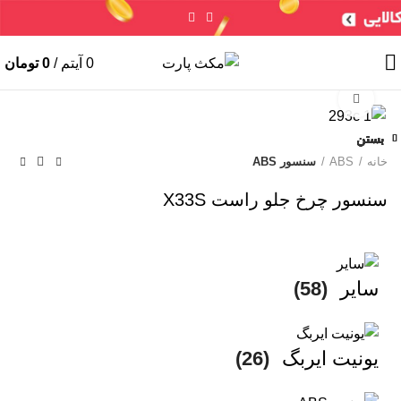
سنسورها
لوازم جانبی
جعبه فیوز
ایربگ
خرید ایسیو (کامپیوتر)
0
آیتم
/
0
تومان
ایسیو خودروهای چینی
ایسیو خودروهای ایرانی
ABS
سایر
شمع / وایر شمع
برای بزرگنمایی کلیک کنید
بستن
بستن
بستن
بستن
بستن
بستن
بستن
بستن
خانه
ABS
سنسور ABS
سنسور چرخ جلو راست X33S
سایر
(58)
یونیت ایربگ
(26)