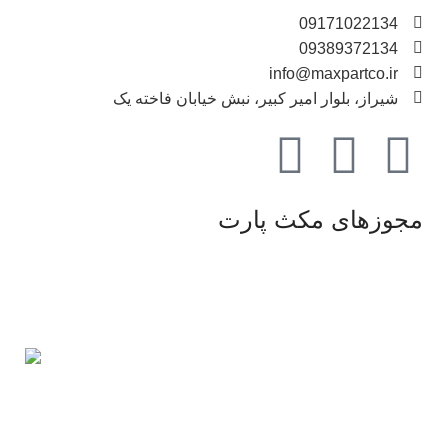
09171022134
09389372134
info@maxpartco.ir
شیراز، بلوار امیر کبیر، نبش خیابان فاخته یک
مجوزهای مکث پارت