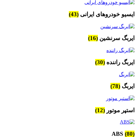
ایسیو خودروهای ایرانی
(43)
ایربگ سرنشین
(16)
ایربگ راننده
(30)
ایربگ
(78)
استپر موتور
(12)
ABS
(80)