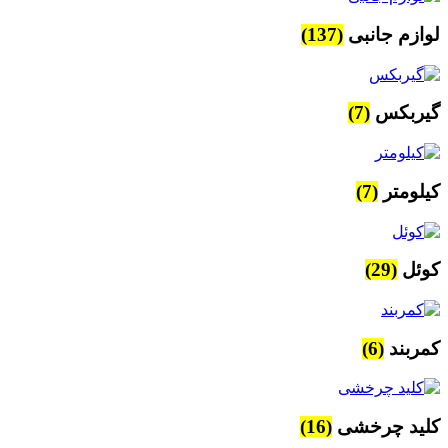
لوازم جانبی
(137)
گیربکس
(7)
کیلومتر
(7)
کوئل
(29)
کمربند
(6)
کلید چرخشی
(16)