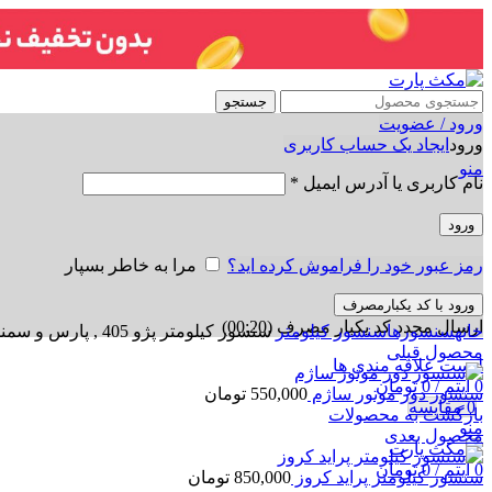
جستجو
ورود / عضویت
ورود
ایجاد یک حساب کاربری
منو
نام کاربری یا آدرس ایمیل
*
ورود
رمز عبور خود را فراموش کرده اید؟
مرا به خاطر بسپار
ورود با کد یکبارمصرف
برای بزرگنمایی کلیک کنید
ارسال مجدد کد یکبار مصرف
(00:
20
)
خانه
سنسورها
سنسور کیلومتر
سنسور کیلومتر پژو 405 , پارس و سمند کروز
محصول قبلی
لیست علاقه مندی ها
0
آیتم
/
0
تومان
سنسور دور موتور ساژم
550,000
تومان
0
مقایسه
بازگشت به محصولات
منو
محصول بعدی
0
آیتم
/
0
تومان
سنسور کیلومتر پراید کروز
850,000
تومان